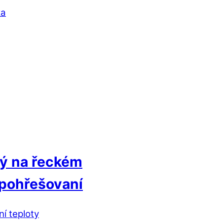
ka
vý na řeckém
í pohřešovaní
ní teploty