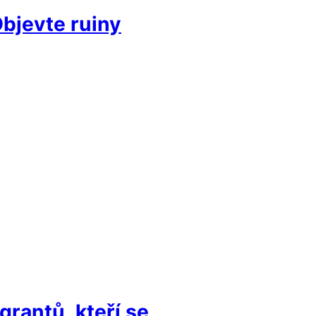
bjevte ruiny
rantů, kteří se