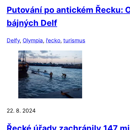
Putování po antickém Řecku: O
bájných Delf
Delfy
,
Olympia
,
řecko
,
turismus
22. 8. 2024
Řecké úřady zachránily 147 mig