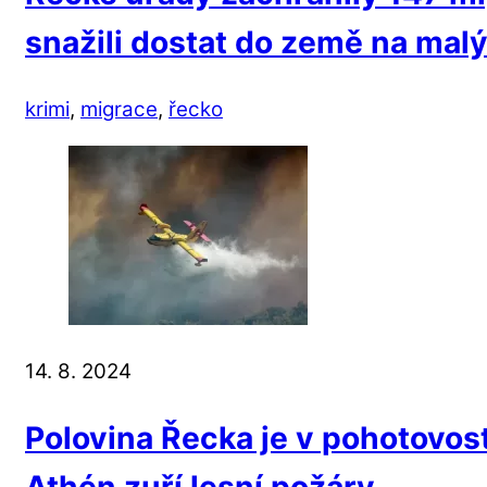
snažili dostat do země na mal
krimi
,
migrace
,
řecko
14. 8. 2024
Polovina Řecka je v pohotovost
Athén zuří lesní požáry