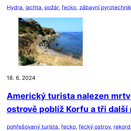
Hydra
,
jachta
,
požár
,
řecko
,
zábavní pyrotechni
18. 6. 2024
Americký turista nalezen mrt
ostrově poblíž Korfu a tři dalš
pohřešovaný turista
,
řecko
,
řecký ostrov
,
rekord