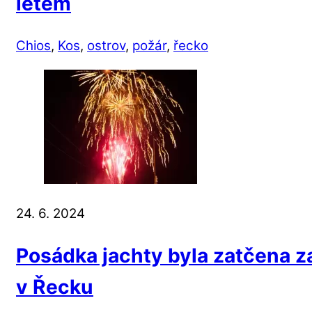
létem
Chios
,
Kos
,
ostrov
,
požár
,
řecko
24. 6. 2024
Posádka jachty byla zatčena z
v Řecku