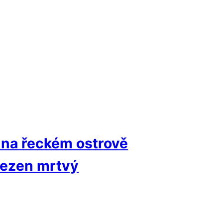
 na řeckém ostrově
alezen mrtvý