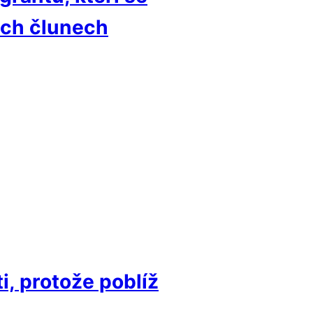
ých člunech
i, protože poblíž