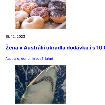
15. 12. 2023
Žena v Austrálii ukradla dodávku i s 10
Austrálie
,
donut
,
kradež
,
krimi