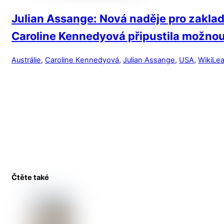
Julian Assange: Nová naděje pro zaklad
Caroline Kennedyová připustila možnou
Austrálie
,
Caroline Kennedyová
,
Julian Assange
,
USA
,
WikiLe
Čtěte také