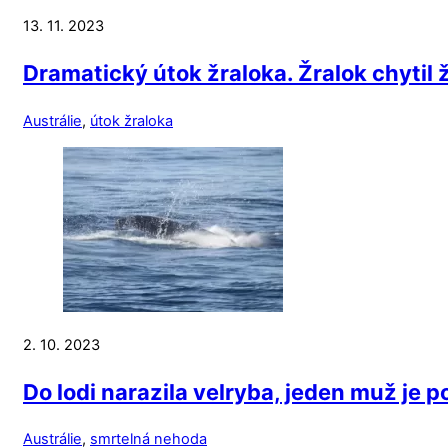
13. 11. 2023
Dramatický útok žraloka. Žralok chytil
Austrálie
,
útok žraloka
2. 10. 2023
Do lodi narazila velryba, jeden muž je 
Austrálie
,
smrtelná nehoda