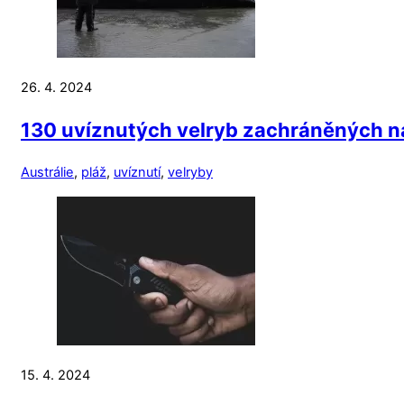
26. 4. 2024
130 uvíznutých velryb zachráněných na 
Austrálie
,
pláž
,
uvíznutí
,
velryby
15. 4. 2024