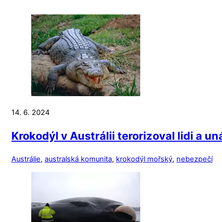
14. 6. 2024
Krokodýl v Austrálii terorizoval lidi a 
Austrálie
,
australská komunita
,
krokodýl mořský
,
nebezpečí