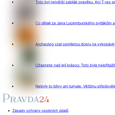
Toto byl největší zabiják pravěku. Ani T-rex 
Co dělali za Jana Lucemburského pytlákům a z
Archeolog vzal osmiletou dceru na vykopávky 
Užasnete nad její krásou: Toto byla nejpřitažl
Nebyly to bitvy ani turnaje. Většinu středověk
Zásady ochrany osobních údajů