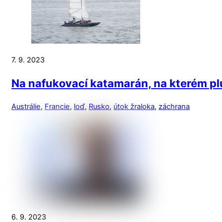
7. 9. 2023
Na nafukovací katamarán, na kterém plul
Austrálie
,
Francie
,
loď
,
Rusko
,
útok žraloka
,
záchrana
6. 9. 2023