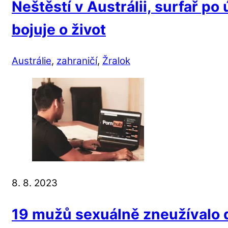
Neštěstí v Austrálii, surfař po
bojuje o život
Austrálie
,
zahraničí
,
Žralok
8. 8. 2023
19 mužů sexuálně zneužívalo d