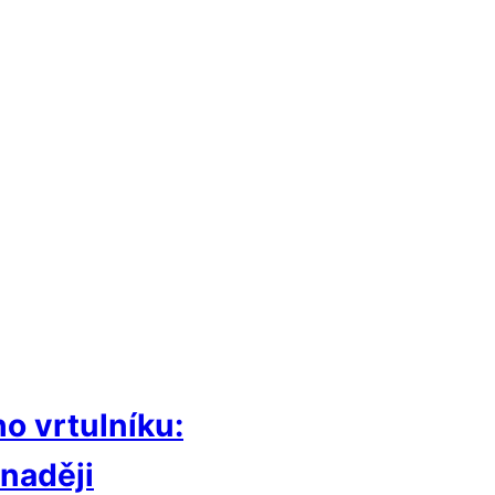
o vrtulníku:
 naději