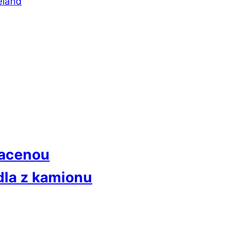
éland
tracenou
adla z kamionu