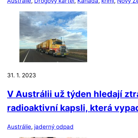
Austrálie
,
Drogový kartel
,
Kanada
,
krimi
,
Nový Z
31. 1. 2023
V Austrálii už týden hledají z
radioaktivní kapsli, která vyp
Austrálie
,
jaderný odpad