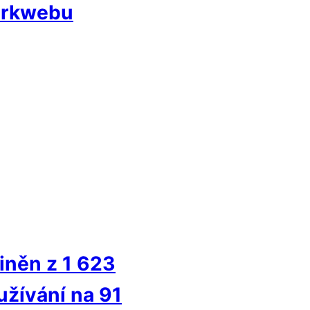
darkwebu
viněn z 1 623
užívání na 91