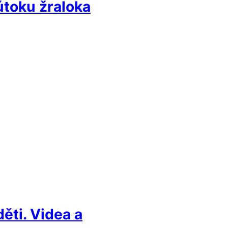
 útoku žraloka
ěti. Videa a