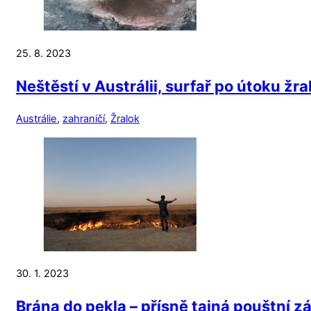
25. 8. 2023
Neštěstí v Austrálii, surfař po útoku žra
Austrálie
,
zahraničí
,
Žralok
30. 1. 2023
Brána do pekla – přísně tajná pouštní 