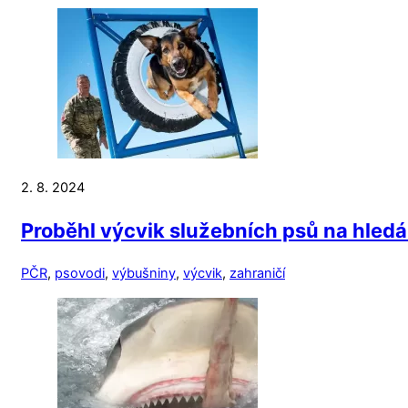
2. 8. 2024
Proběhl výcvik služebních psů na hle
PČR
,
psovodi
,
výbušniny
,
výcvik
,
zahraničí