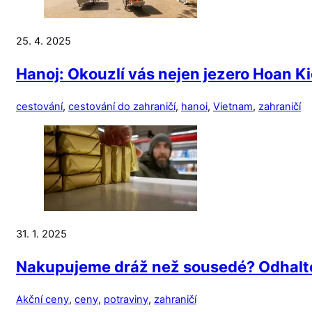
25. 4. 2025
Hanoj: Okouzlí vás nejen jezero Hoan K
cestování
,
cestování do zahraničí
,
hanoi
,
Vietnam
,
zahraničí
31. 1. 2025
Nakupujeme dráž než sousedé? Odhalte 
Akční ceny
,
ceny
,
potraviny
,
zahraničí