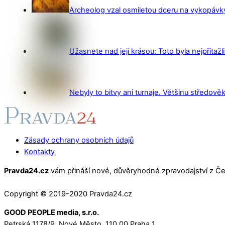
Archeolog vzal osmiletou dceru na vykopávky 
Užasnete nad její krásou: Toto byla nejpřitažl
Nebyly to bitvy ani turnaje. Většinu středověk
Zásady ochrany osobních údajů
Kontakty
Pravda24.cz
vám přináší nové, důvěryhodné zpravodajství z Čes
Copyright © 2019-2020 Pravda24.cz
GOOD PEOPLE media, s.r.o.
Petrská 1178/9, Nové Město, 110 00 Praha 1