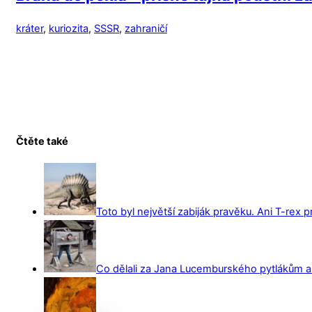
kráter
,
kuriozita
,
SSSR
,
zahraničí
Čtěte také
Toto byl největší zabiják pravěku. Ani T-rex 
Co dělali za Jana Lucemburského pytlákům a z