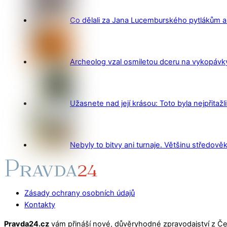
Co dělali za Jana Lucemburského pytlákům a z
Archeolog vzal osmiletou dceru na vykopávky 
Užasnete nad její krásou: Toto byla nejpřitažl
Nebyly to bitvy ani turnaje. Většinu středověk
Zásady ochrany osobních údajů
Kontakty
Pravda24.cz
vám přináší nové, důvěryhodné zpravodajství z Čes