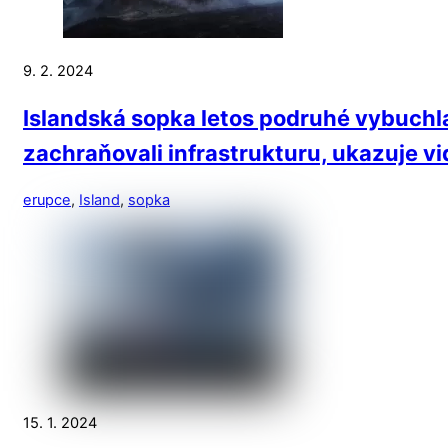
9. 2. 2024
Islandská sopka letos podruhé vybuchla 
zachraňovali infrastrukturu, ukazuje v
erupce
,
Island
,
sopka
15. 1. 2024