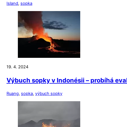
Island
,
sopka
19. 4. 2024
Výbuch sopky v Indonésii – probíhá evak
Ruang
,
sopka
,
výbuch sopky