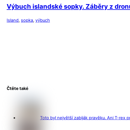
Výbuch islandské sopky. Záběry z dron
Island
,
sopka
,
výbuch
Čtěte také
Toto byl největší zabiják pravěku. Ani T-rex 