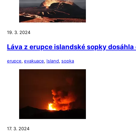
19. 3. 2024
Láva z erupce islandské sopky dosáhla o
erupce
,
evakuace
,
Island
,
sopka
17. 3. 2024