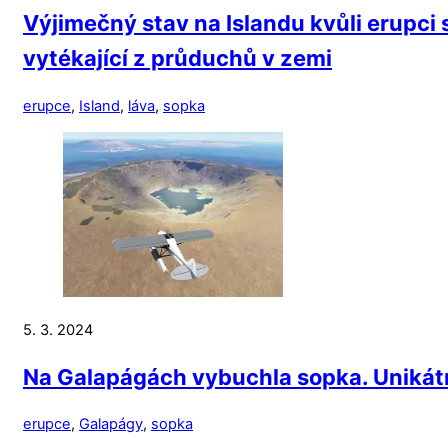
Výjimečný stav na Islandu kvůli erupci
vytékající z průduchů v zemi
erupce
,
Island
,
láva
,
sopka
5. 3. 2024
Na Galapágách vybuchla sopka. Unikátní
erupce
,
Galapágy
,
sopka