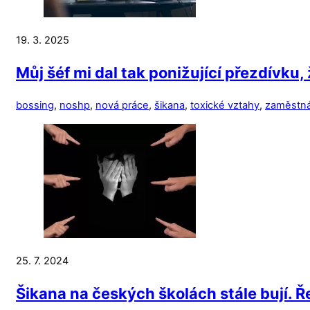
19. 3. 2025
Můj šéf mi dal tak ponižující přezdívku,
bossing
,
noshp
,
nová práce
,
šikana
,
toxické vztahy
,
zaměstná
25. 7. 2024
Šikana na českých školách stále bují. Řeš