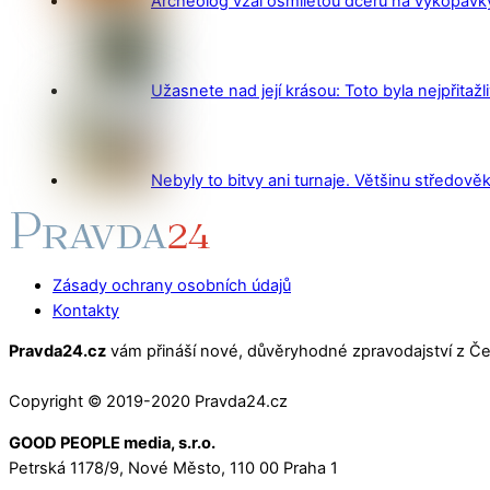
Archeolog vzal osmiletou dceru na vykopávky 
Užasnete nad její krásou: Toto byla nejpřitažl
Nebyly to bitvy ani turnaje. Většinu středověk
Zásady ochrany osobních údajů
Kontakty
Pravda24.cz
vám přináší nové, důvěryhodné zpravodajství z Čes
Copyright © 2019-2020 Pravda24.cz
GOOD PEOPLE media, s.r.o.
Petrská 1178/9, Nové Město, 110 00 Praha 1