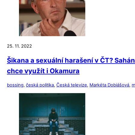
25. 11. 2022
Šikana a sexuální harašení v ČT? Sahání
chce využít i Okamura
bossing
,
česká politika
,
Česká televize
,
Markéta Dobiášová
,
m