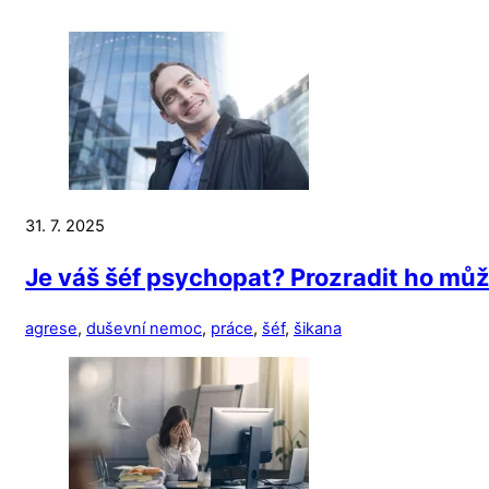
31. 7. 2025
Je váš šéf psychopat? Prozradit ho mů
agrese
,
duševní nemoc
,
práce
,
šéf
,
šikana