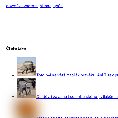
downův syndrom
,
šikana
,
týrání
Čtěte také
Toto byl největší zabiják pravěku. Ani T-rex 
Co dělali za Jana Lucemburského pytlákům a z