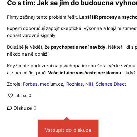
Co s tím: Jak se jim do budoucna vyhno
Firmy začínají tento problém řešit.
Lepší HR procesy a psycho
Experti doporučují zapojit skeptické, výkonné a loajální za
odhalit varovné signály.
Důležité je vědět, že
psychopatie není navždy
. Někteří lidi
někdo na ně dohlíží.
Když máte podezření na psychopatického šéfa, věřte svému inst
ale neumí říct proč.
Vaše intuice vás často nezklamou
– když 
Zdroje:
Forbes
,
medium.cz
,
iRozhlas
,
NIH
,
Science Direct
Diskuze
0
Vstoupit do diskuze