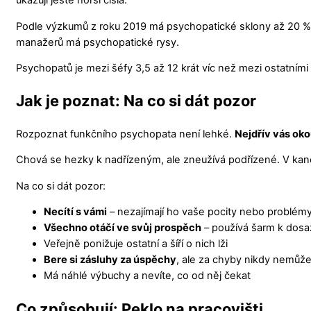
ukazují ještě horší čísla.
Podle výzkumů z roku 2019 má psychopatické sklony až 20 %
manažerů má psychopatické rysy.
Psychopatů je mezi šéfy 3,5 až 12 krát víc než mezi ostatními l
Jak je poznat: Na co si dát pozor
Rozpoznat funkčního psychopata není lehké.
Nejdřív vás oko
Chová se hezky k nadřízeným, ale zneužívá podřízené. V kance
Na co si dát pozor:
Necítí s vámi
– nezajímají ho vaše pocity nebo problém
Všechno otáčí ve svůj prospěch
– používá šarm k dosa
Veřejně ponižuje ostatní a šíří o nich lži
Bere si zásluhy za úspěchy
, ale za chyby nikdy nemůž
Má náhlé výbuchy a nevíte, co od něj čekat
Co způsobují: Peklo na pracovišti