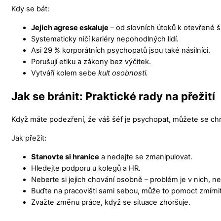
Kdy se bát:
Jejich agrese eskaluje
– od slovních útoků k otevřené š
Systematicky ničí kariéry nepohodlných lidí.
Asi 29 % korporátních psychopatů jsou také násilníci.
Porušují etiku a zákony bez výčitek.
Vytváří kolem sebe
kult osobnosti.
Jak se bránit: Praktické rady na přežití
Když máte podezření, že váš šéf je psychopat, můžete se chr
Jak přežít:
Stanovte si hranice
a nedejte se zmanipulovat.
Hledejte podporu u kolegů a HR.
Neberte si jejich chování osobně – problém je v nich, ne
Buďte na pracovišti sami sebou, může to pomoct zmírni
Zvažte změnu práce, když se situace zhoršuje.