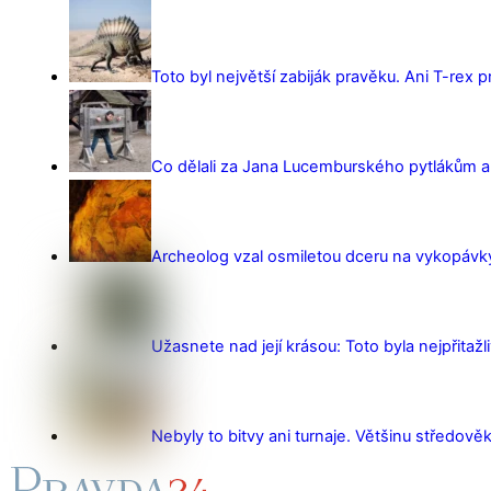
Toto byl největší zabiják pravěku. Ani T-rex 
Co dělali za Jana Lucemburského pytlákům a z
Archeolog vzal osmiletou dceru na vykopávky 
Užasnete nad její krásou: Toto byla nejpřitažl
Nebyly to bitvy ani turnaje. Většinu středověk