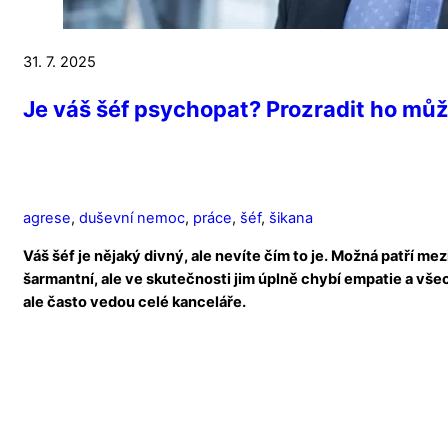
31. 7. 2025
Je váš šéf psychopat? Prozradit ho mů
agrese
,
duševní nemoc
,
práce
,
šéf
,
šikana
Váš šéf je nějaký divný, ale nevíte čím to je. Možná patří me
šarmantní, ale ve skutečnosti jim úplně chybí empatie a vše
ale často vedou celé kanceláře.