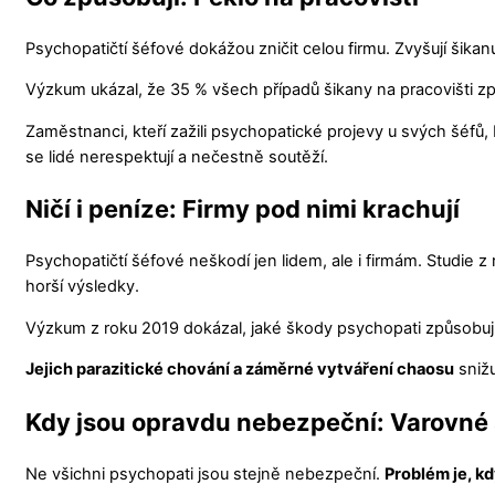
Psychopatičtí šéfové dokážou zničit celou firmu. Zvyšují šikanu
Výzkum ukázal, že 35 % všech případů šikany na pracovišti zp
Zaměstnanci, kteří zažili psychopatické projevy u svých šéfů, b
se lidé nerespektují a nečestně soutěží.
Ničí i peníze: Firmy pod nimi krachují
Psychopatičtí šéfové neškodí jen lidem, ale i firmám. Studie z 
horší výsledky.
Výzkum z roku 2019 dokázal, jaké škody psychopati způsobují.
Jejich parazitické chování a záměrné vytváření chaosu
sniž
Kdy jsou opravdu nebezpeční: Varovné 
Ne všichni psychopati jsou stejně nebezpeční.
Problém je, k