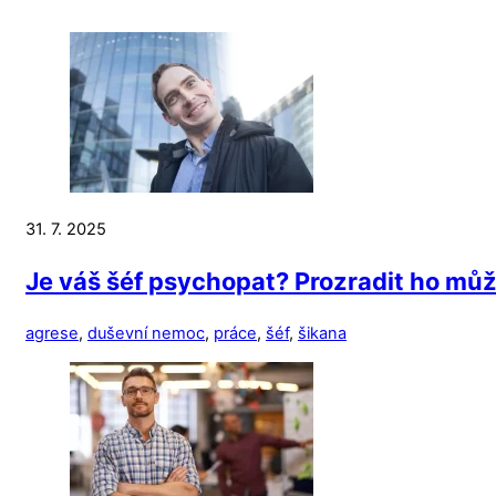
31. 7. 2025
Je váš šéf psychopat? Prozradit ho mů
agrese
,
duševní nemoc
,
práce
,
šéf
,
šikana