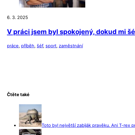
6. 3. 2025
V práci jsem byl spokojený, dokud mi šé
práce
,
příběh
,
šéf
,
sport
,
zaměstnání
Čtěte také
Toto byl největší zabiják pravěku. Ani T-rex 