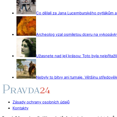
Co dělali za Jana Lucemburského pytlákům a z
Archeolog vzal osmiletou dceru na vykopávky 
Užasnete nad její krásou: Toto byla nejpřitažl
Nebyly to bitvy ani turnaje. Většinu středověk
Zásady ochrany osobních údajů
Kontakty