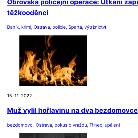
Obrovská policejní operace: Utkání zapř
těžkooděnci
Baník
,
krimi
,
Ostrava
,
policie
,
Sparta
,
výtržnictví
15. 11. 2022
Muž vylil hořlavinu na dva bezdomovce a
bezdomovci
,
Ostrava
,
pokus o vraždu
,
Třinec
,
upálení