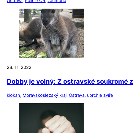
Ostrava
,
Policie ČR
,
záchrana
28. 11. 2022
Dobby je volný: Z ostravské soukromé z
klokan
,
Moravskoslezský kraj
,
Ostrava
,
uprchlé zvíře