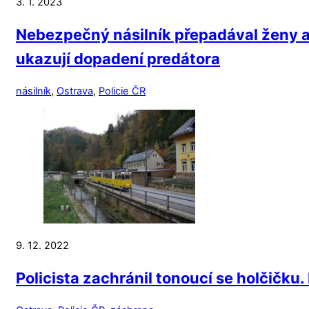
3. 1. 2023
Nebezpečný násilník přepadával ženy a v
ukazují dopadení predátora
násilník
,
Ostrava
,
Policie ČR
9. 12. 2022
Policista zachránil tonoucí se holčičk