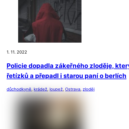
1. 11. 2022
Policie dopadla zákeřného zloděje, kter
řetízků a přepadl i starou paní o berlích
důchodkyně
,
krádež
,
loupež
,
Ostrava
,
zloděj