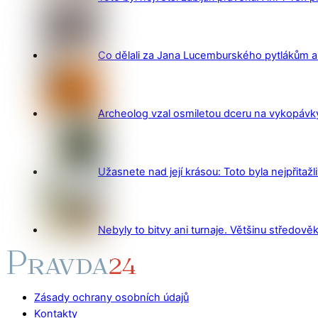
Co dělali za Jana Lucemburského pytlákům a z
Archeolog vzal osmiletou dceru na vykopávky 
Užasnete nad její krásou: Toto byla nejpřitažl
Nebyly to bitvy ani turnaje. Většinu středověk
Zásady ochrany osobních údajů
Kontakty