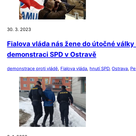
30. 3. 2023
Fialova vláda nás žene do útočné války 
demonstraci SPD v Ostravě
demonstrace proti vládě
,
Fialova vláda
,
hnutí SPD
,
Ostrava
,
Pet