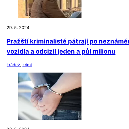
29. 5. 2024
Pražští kriminalisté pátrají po neznámém
vozidla a odcizil jeden a půl milionu
krádež
,
krimi