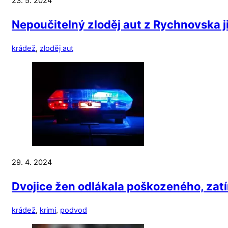
23. 5. 2024
Nepoučitelný zloděj aut z Rychnovska j
krádež
,
zloděj aut
29. 4. 2024
Dvojice žen odlákala poškozeného, za
krádež
,
krimi
,
podvod