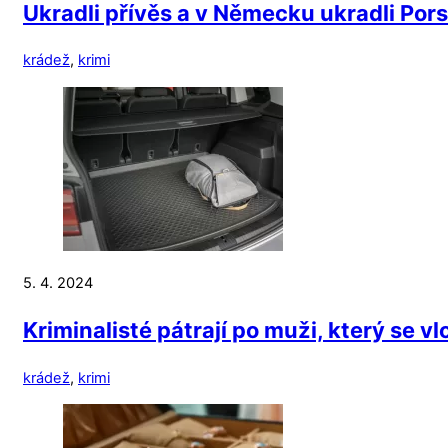
Ukradli přívěs a v Německu ukradli Por
krádež
,
krimi
5. 4. 2024
Kriminalisté pátrají po muži, který se vl
krádež
,
krimi