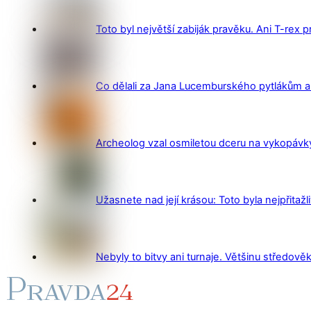
Toto byl největší zabiják pravěku. Ani T-rex 
Co dělali za Jana Lucemburského pytlákům a z
Archeolog vzal osmiletou dceru na vykopávky 
Užasnete nad její krásou: Toto byla nejpřitažl
Nebyly to bitvy ani turnaje. Většinu středověk