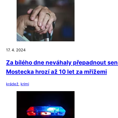
17. 4. 2024
Za bílého dne neváhaly přepadnout senio
Mostecka hrozí až 10 let za mřížemi
krádež
,
krimi