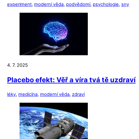
experiment
,
moderní věda
,
podvědomí
,
psychologie
,
sny
4. 7. 2025
Placebo efekt: Věř a víra tvá tě uzdraví
léky
,
medicína
,
moderní věda
,
zdraví