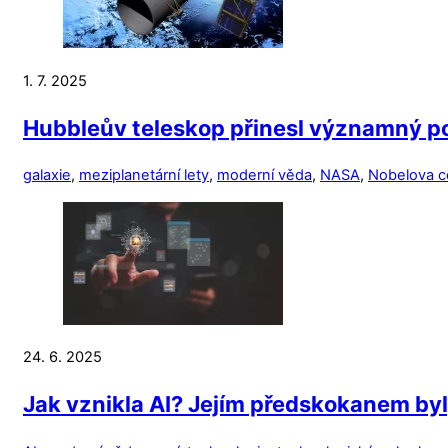
1. 7. 2025
Hubbleův teleskop přinesl významný p
galaxie
,
meziplanetární lety
,
moderní věda
,
NASA
,
Nobelova c
24. 6. 2025
Jak vznikla AI? Jejím předskokanem byl