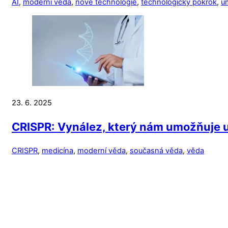
AI
,
moderní věda
,
nové technologie
,
technologický pokrok
,
u
23. 6. 2025
CRISPR: Vynález, který nám umožňuje
CRISPR
,
medicína
,
moderní věda
,
současná věda
,
věda