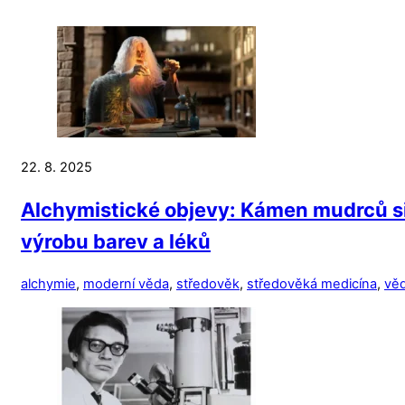
22. 8. 2025
Alchymistické objevy: Kámen mudrců sic
výrobu barev a léků
alchymie
,
moderní věda
,
středověk
,
středověká medicína
,
vě