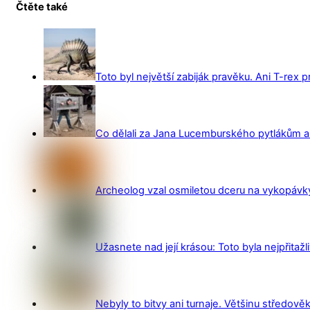
Čtěte také
Toto byl největší zabiják pravěku. Ani T-rex 
Co dělali za Jana Lucemburského pytlákům a z
Archeolog vzal osmiletou dceru na vykopávky 
Užasnete nad její krásou: Toto byla nejpřitažl
Nebyly to bitvy ani turnaje. Většinu středověk