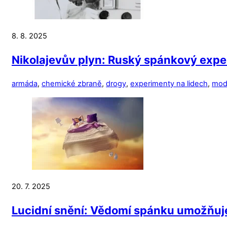
8. 8. 2025
Nikolajevův plyn: Ruský spánkový expe
armáda
,
chemické zbraně
,
drogy
,
experimenty na lidech
,
mod
20. 7. 2025
Lucidní snění: Vědomí spánku umožňuje