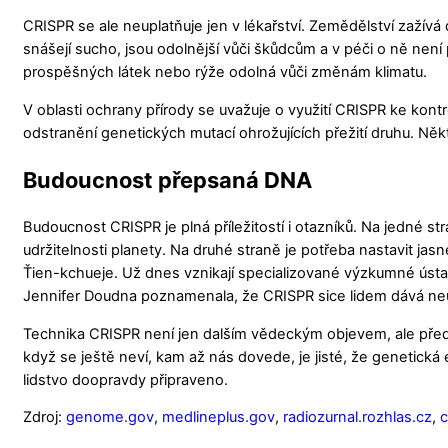
CRISPR se ale neuplatňuje jen v lékařství. Zemědělství zažívá d
snášejí sucho, jsou odolnější vůči škůdcům a v péči o ně nen
prospěšných látek nebo rýže odolná vůči změnám klimatu.
V oblasti ochrany přírody se uvažuje o využití CRISPR ke kon
odstranění genetických mutací ohrožujících přežití druhu. N
Budoucnost přepsaná DNA
Budoucnost CRISPR je plná příležitostí i otazníků. Na jedné s
udržitelnosti planety. Na druhé straně je potřeba nastavit jasn
Ťien-kchueje. Už dnes vznikají specializované výzkumné ústa
Jennifer Doudna poznamenala, že CRISPR sice lidem dává neuvěř
Technika CRISPR není jen dalším vědeckým objevem, ale předsta
když se ještě neví, kam až nás dovede, je jisté, že genetická
lidstvo doopravdy připraveno.
Zdroj:
genome.gov
,
medlineplus.gov
,
radiozurnal.rozhlas.cz
,
c