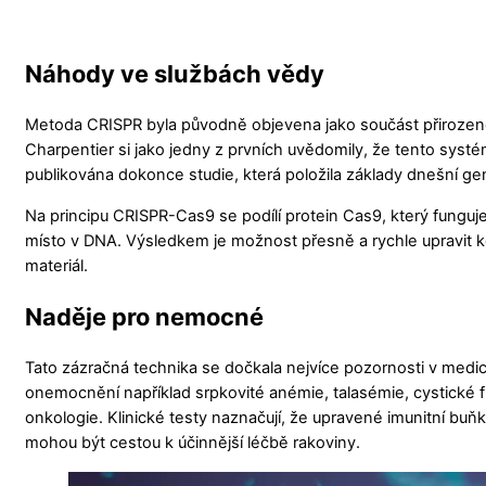
Náhody ve službách vědy
Metoda CRISPR byla původně objevena jako součást přirozen
Charpentier si jako jedny z prvních uvědomily, že tento systé
publikována dokonce studie, která položila základy dnešní g
Na principu CRISPR-Cas9 se podílí protein Cas9, který funguje
místo v DNA. Výsledkem je možnost přesně a rychle upravit ko
materiál.
Naděje pro nemocné
Tato zázračná technika se dočkala nejvíce pozornosti v medicín
onemocnění například srpkovité anémie, talasémie, cystické f
onkologie. Klinické testy naznačují, že upravené imunitní buň
mohou být cestou k účinnější léčbě rakoviny.