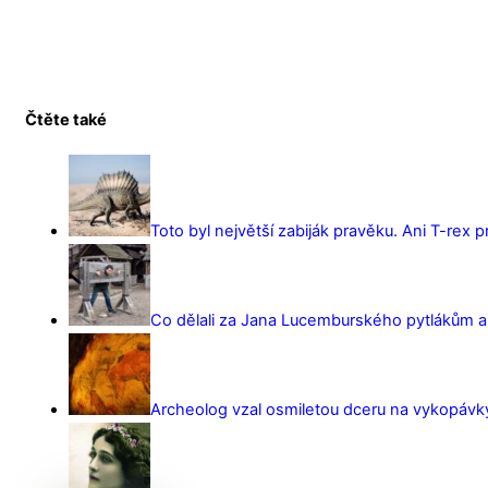
Čtěte také
Toto byl největší zabiják pravěku. Ani T-rex 
Co dělali za Jana Lucemburského pytlákům a z
Archeolog vzal osmiletou dceru na vykopávky 