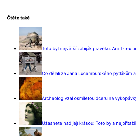
Čtěte také
Toto byl největší zabiják pravěku. Ani T-rex 
Co dělali za Jana Lucemburského pytlákům a z
Archeolog vzal osmiletou dceru na vykopávky 
Užasnete nad její krásou: Toto byla nejpřitažl