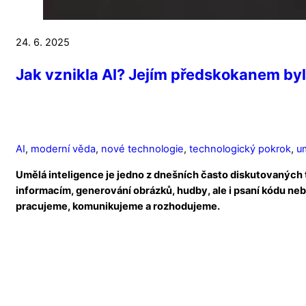
24. 6. 2025
Jak vznikla AI? Jejím předskokanem byl
AI
,
moderní věda
,
nové technologie
,
technologický pokrok
,
u
Umělá inteligence je jedno z dnešních často diskutovaných 
informacím, generování obrázků, hudby, ale i psaní kódu neb
pracujeme, komunikujeme a rozhodujeme.