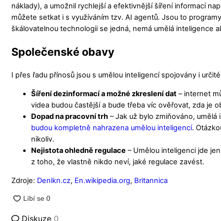
náklady), a umožnil rychlejší a efektivnější šíření informací na
můžete setkat i s využíváním tzv. AI agentů. Jsou to programy,
škálovatelnou technologii se jedná, nemá umělá inteligence al
Společenské obavy
I přes řadu přínosů jsou s umělou inteligencí spojovány i určit
Šíření dezinformací a možné zkreslení dat
– internet m
videa budou častější a bude třeba víc ověřovat, zda je o
Dopad na pracovní trh
– Jak už bylo zmiňováno, umělá 
budou kompletně nahrazena umělou inteligencí
. Otázko
nikoliv.
Nejistota ohledně regulace
– Umělou inteligenci jde jen
z toho, že vlastně nikdo neví, jaké regulace zavést.
Zdroje:
Denikn.cz
,
En.wikipedia.org
,
Britannica
Diskuze
0