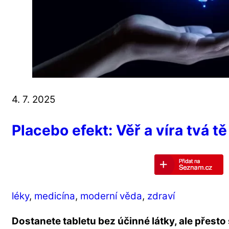
4. 7. 2025
Placebo efekt: Věř a víra tvá t
léky
,
medicína
,
moderní věda
,
zdraví
Dostanete tabletu bez účinné látky, ale přesto 