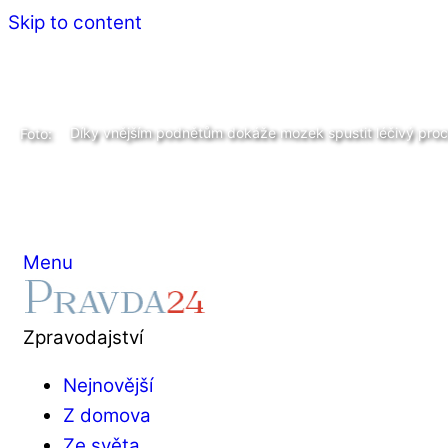
Skip to content
Díky vnějším podnětům dokáže mozek spustit léčivý proc
Foto:
Menu
Zpravodajství
Nejnovější
Z domova
Ze světa