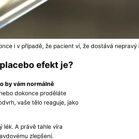
nce i v případě, že pacient ví, že dostává nepravý 
 placebo efekt je?
co by vám normálně
u nebo dokonce proděláte
odvrh, vaše tělo reaguje, jako
ý lék. A právě tahle víra
ravdovému zlepšení.