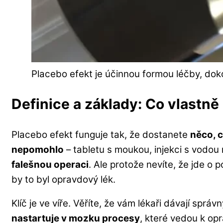
Placebo efekt je účinnou formou léčby, doko
Definice a základy: Co vlastně
Placebo efekt funguje tak, že dostanete
něco, 
nepomohlo
– tabletu s moukou, injekci s vodo
falešnou operaci
. Ale protože nevíte, že jde o p
by to byl opravdový lék.
Klíč je ve víře. Věříte, že vám lékaři dávají správn
nastartuje v mozku procesy
, které vedou k op