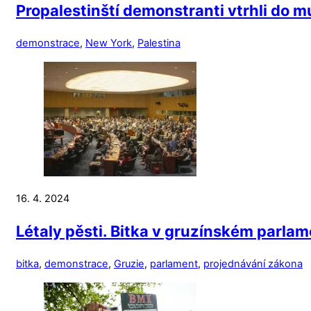
Propalestinští demonstranti vtrhli do 
demonstrace
,
New York
,
Palestina
16. 4. 2024
Létaly pěsti. Bitka v gruzínském parla
bitka
,
demonstrace
,
Gruzie
,
parlament
,
projednávání zákona