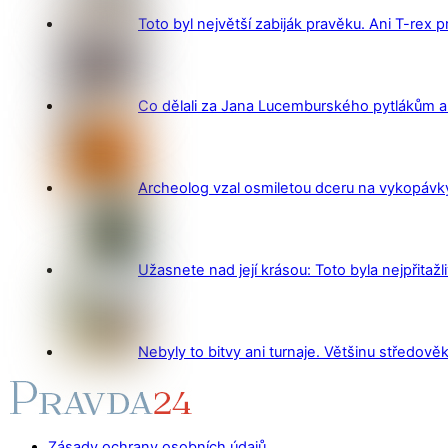
Toto byl největší zabiják pravěku. Ani T-rex 
Co dělali za Jana Lucemburského pytlákům a z
Archeolog vzal osmiletou dceru na vykopávky 
Užasnete nad její krásou: Toto byla nejpřitažl
Nebyly to bitvy ani turnaje. Většinu středověk
Zásady ochrany osobních údajů