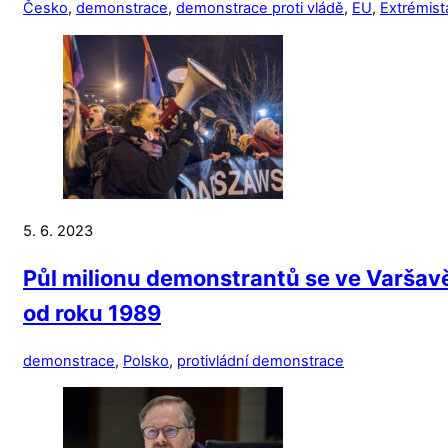
Česko
,
demonstrace
,
demonstrace proti vládě
,
EU
,
Extrémist
5. 6. 2023
Půl milionu demonstrantů se ve Varšavě 
od roku 1989
demonstrace
,
Polsko
,
protivládní demonstrace