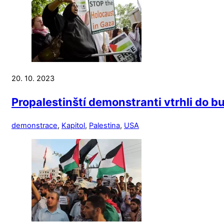
20. 10. 2023
Propalestinští demonstranti vtrhli do 
demonstrace
,
Kapitol
,
Palestina
,
USA