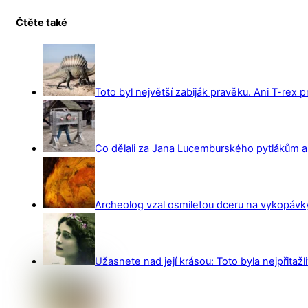
Čtěte také
Toto byl největší zabiják pravěku. Ani T-rex 
Co dělali za Jana Lucemburského pytlákům a z
Archeolog vzal osmiletou dceru na vykopávky 
Užasnete nad její krásou: Toto byla nejpřitažl