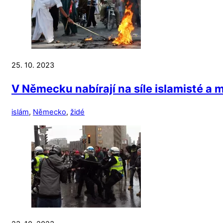
25. 10. 2023
V Německu nabírají na síle islamisté a m
islám
,
Německo
,
židé