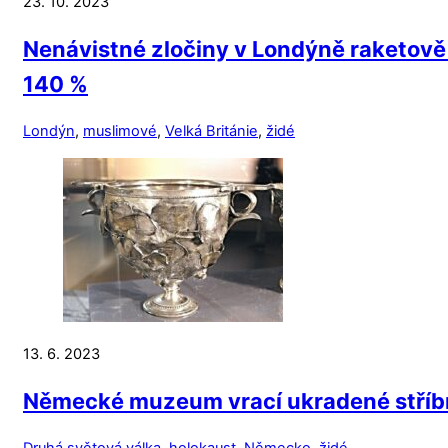
23. 10. 2023
Nenávistné zločiny v Londýně raketově 
140 %
Londýn
,
muslimové
,
Velká Británie
,
židé
13. 6. 2023
Německé muzeum vrací ukradené stříb