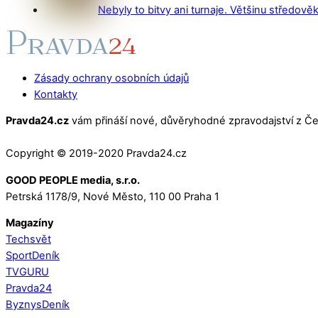
Nebyly to bitvy ani turnaje. Většinu středověk
Zásady ochrany osobních údajů
Kontakty
Pravda24.cz
vám přináší nové, důvěryhodné zpravodajství z Čes
Copyright © 2019-2020 Pravda24.cz
GOOD PEOPLE media, s.r.o.
Petrská 1178/9, Nové Město, 110 00 Praha 1
Magazíny
Techsvět
SportDeník
TVGURU
Pravda24
ByznysDeník