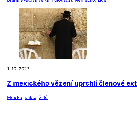
Druhá světová válka
,
holokaust
,
Německo
,
židé
1. 10. 2022
Z mexického vězení uprchli členové ext
Mexiko
,
sekta
,
židé