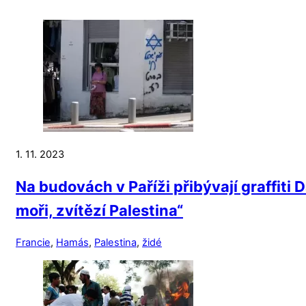
1. 11. 2023
Na budovách v Paříži přibývají graffiti
moři, zvítězí Palestina“
Francie
,
Hamás
,
Palestina
,
židé