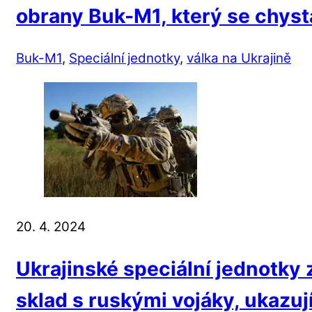
obrany Buk-M1, který se chysta
Buk-M1
,
Speciální jednotky
,
válka na Ukrajině
20. 4. 2024
Ukrajinské speciální jednotky
sklad s ruskými vojáky, ukazuj