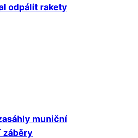
l odpálit rakety
 zasáhly muniční
í záběry