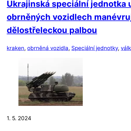
Ukrajinská speciální jednotka u
obrněných vozidlech manévru
dělostřeleckou palbou
kraken
,
obrněná vozidla
,
Speciální jednotky
,
vál
1. 5. 2024