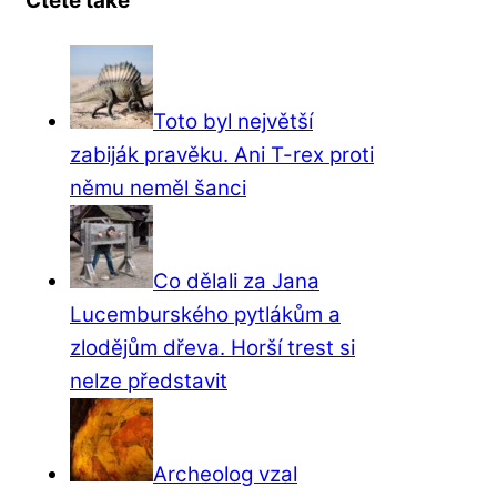
Čtěte také
Toto byl největší
zabiják pravěku. Ani T-rex proti
němu neměl šanci
Co dělali za Jana
Lucemburského pytlákům a
zlodějům dřeva. Horší trest si
nelze představit
Archeolog vzal