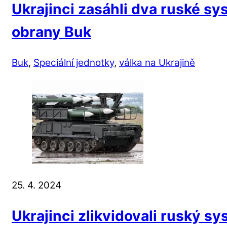
Ukrajinci zasáhli dva ruské s
obrany Buk
Buk
,
Speciální jednotky
,
válka na Ukrajině
25. 4. 2024
Ukrajinci zlikvidovali ruský s