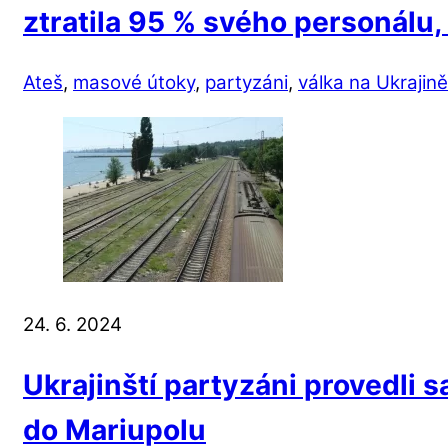
ztratila 95 % svého personálu,
Ateš
,
masové útoky
,
partyzáni
,
válka na Ukrajině
24. 6. 2024
Ukrajinští partyzáni provedli s
do Mariupolu