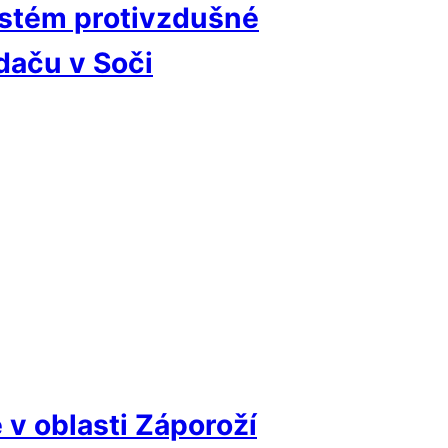
systém protivzdušné
daču v Soči
 v oblasti Záporoží