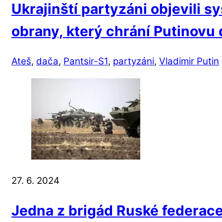
Ukrajinští partyzáni objevili 
obrany, který chrání Putinovu 
Ateš
,
dača
,
Pantsir-S1
,
partyzáni
,
Vladimir Putin
27. 6. 2024
Jedna z brigád Ruské federace