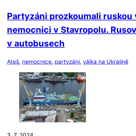
Partyzáni prozkoumali ruskou
nemocnici v Stavropolu. Rusov
v autobusech
Ateš
,
nemocnice
,
partyzáni
,
válka na Ukrajině
3. 7. 2024