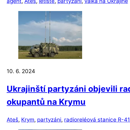
agent
,
Ateš
,
letiště
,
partyzáni
,
válka na Ukrajině
10. 6. 2024
Ukrajinští partyzáni objevili r
okupantů na Krymu
Ateš
,
Krym
,
partyzáni
,
radioreléová stanice R-4