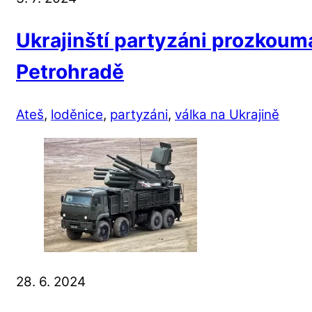
Ukrajinští partyzáni prozkouma
Petrohradě
Ateš
,
loděnice
,
partyzáni
,
válka na Ukrajině
28. 6. 2024