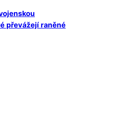
 vojenskou
é převážejí raněné