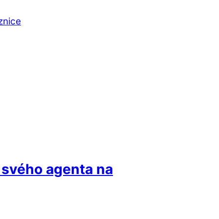
znice
li svého agenta na