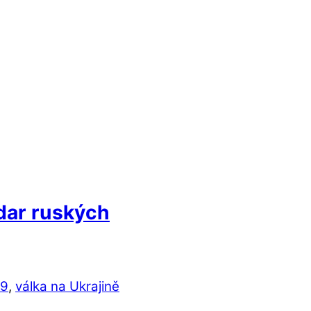
adar ruských
19
,
válka na Ukrajině