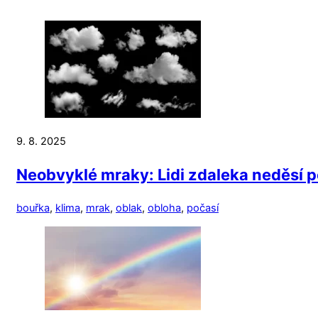
9. 8. 2025
Neobvyklé mraky: Lidi zdaleka neděsí p
bouřka
,
klima
,
mrak
,
oblak
,
obloha
,
počasí