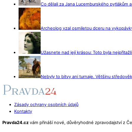
Co dělali za Jana Lucemburského pytlákům a z
Archeolog vzal osmiletou dceru na vykopávky 
Užasnete nad její krásou: Toto byla nejpřitažl
Nebyly to bitvy ani turnaje. Většinu středověk
Zásady ochrany osobních údajů
Kontakty
Pravda24.cz
vám přináší nové, důvěryhodné zpravodajství z Čes