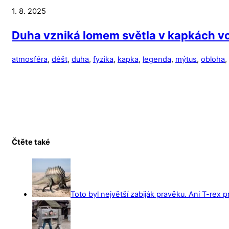
1. 8. 2025
Duha vzniká lomem světla v kapkách vod
atmosféra
,
déšt
,
duha
,
fyzika
,
kapka
,
legenda
,
mýtus
,
obloha
,
Čtěte také
Toto byl největší zabiják pravěku. Ani T-rex 