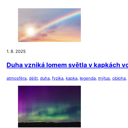
1. 8. 2025
Duha vzniká lomem světla v kapkách vod
atmosféra
,
déšt
,
duha
,
fyzika
,
kapka
,
legenda
,
mýtus
,
obloha
,