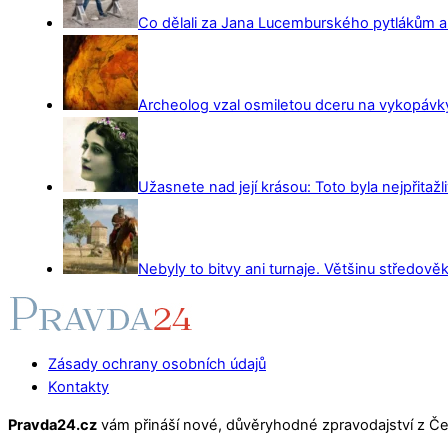
Co dělali za Jana Lucemburského pytlákům a z
Archeolog vzal osmiletou dceru na vykopávky 
Užasnete nad její krásou: Toto byla nejpřitažl
Nebyly to bitvy ani turnaje. Většinu středověk
Zásady ochrany osobních údajů
Kontakty
Pravda24.cz
vám přináší nové, důvěryhodné zpravodajství z Čes