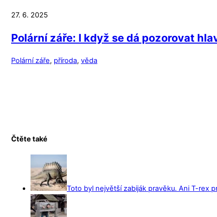
27. 6. 2025
Polární záře: I když se dá pozorovat hla
Polární záře
,
příroda
,
věda
Čtěte také
Toto byl největší zabiják pravěku. Ani T-rex 