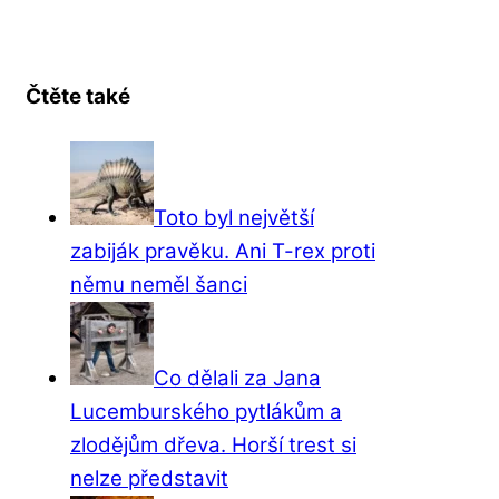
Čtěte také
Toto byl největší
zabiják pravěku. Ani T-rex proti
němu neměl šanci
Co dělali za Jana
Lucemburského pytlákům a
zlodějům dřeva. Horší trest si
nelze představit