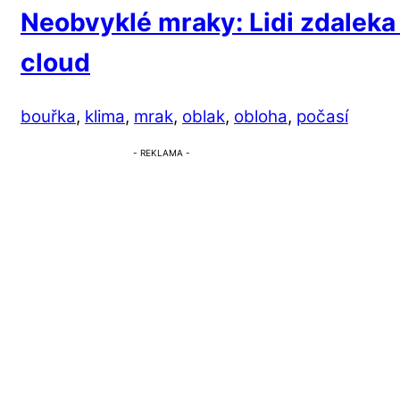
Neobvyklé mraky: Lidi zdaleka
cloud
bouřka
,
klima
,
mrak
,
oblak
,
obloha
,
počasí