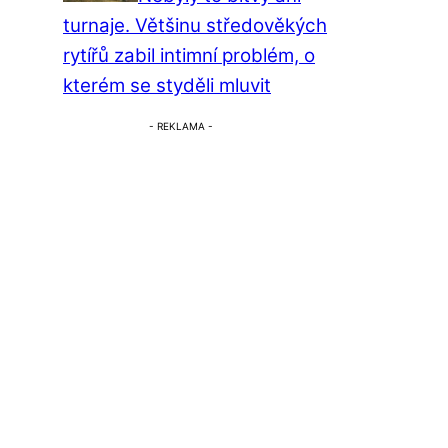
turnaje. Většinu středověkých
rytířů zabil intimní problém, o
kterém se styděli mluvit