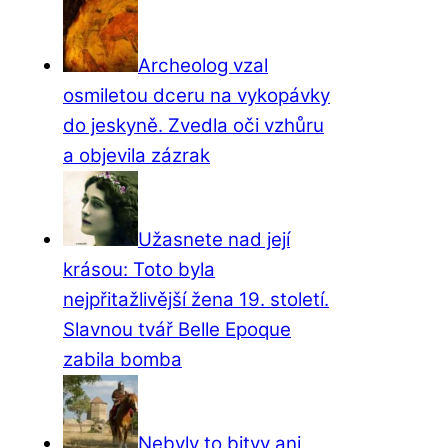
Archeolog vzal
osmiletou dceru na vykopávky
do jeskyně. Zvedla oči vzhůru
a objevila zázrak
Užasnete nad její
krásou: Toto byla
nejpřitažlivější žena 19. století.
Slavnou tvář Belle Epoque
zabila bomba
Nebyly to bitvy ani