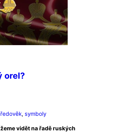
 orel?
tředověk
,
symboly
žeme vidět na řadě ruských