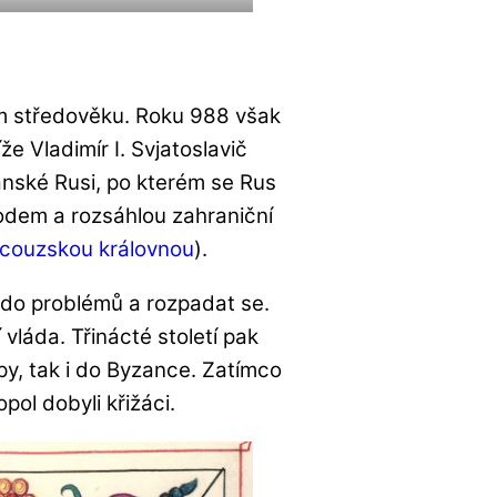
ém středověku. Roku 988 však
e Vladimír I. Svjatoslavič
anské Rusi, po kterém se Rus
odem a rozsáhlou zahraniční
ncouzskou královnou
).
 do problémů a rozpadat se.
 vláda. Třinácté století pak
py, tak i do Byzance. Zatímco
ol dobyli křižáci.