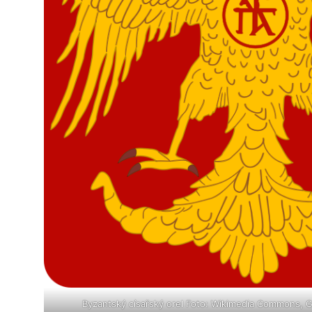
Byzantský císařský orel Foto: Wikimedia Commons, 