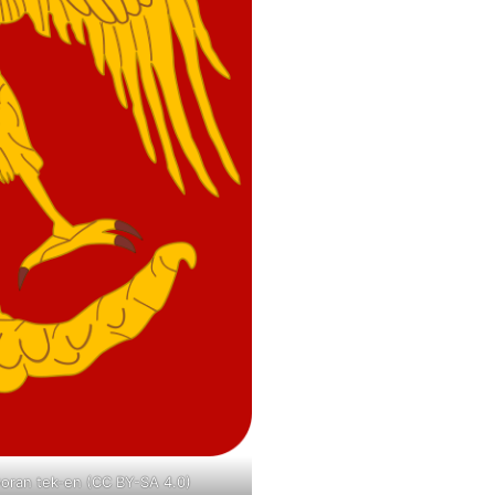
Goran tek-en (CC BY-SA 4.0)