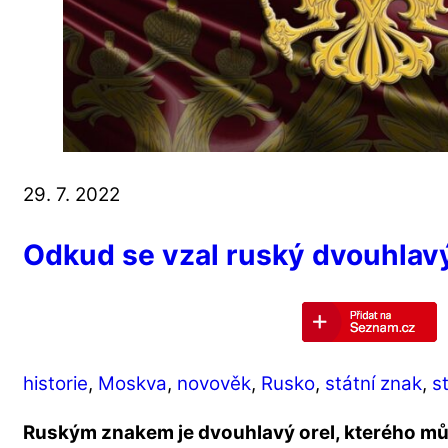
29. 7. 2022
Odkud se vzal ruský dvouhlavý
historie
,
Moskva
,
novověk
,
Rusko
,
státní znak
,
s
Ruským znakem je dvouhlavý orel, kterého mů