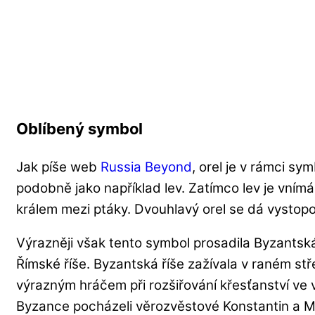
Oblíbený symbol
Jak píše web
Russia Beyond
, orel je v rámci sy
podobně jako například lev. Zatímco lev je vnímán 
králem mezi ptáky. Dvouhlavý orel se dá vystop
Výrazněji však tento symbol prosadila Byzantsk
Římské říše. Byzantská říše zažívala v raném st
výrazným hráčem při rozšiřování křesťanství ve 
Byzance pocházeli věrozvěstové Konstantin a Met