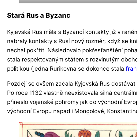
Stará Rus a Byzanc
Kyjevská Rus měla s Byzancí kontakty již v ran
nabraly kontakty s Rusí nový rozměr, když se kníž
nechal pokřtít. Následovalo pokřesťanštění poh
stala respektovaným státem s rozvinutým obch
politikou (jedna Rurikovna se dokonce stala
fra
Později se ovšem začala Kyjevská Rus dostávat
Po roce 1132 vlastně neexistovala silná centrální
přineslo vojenské pohromy jak do východní Evro
východní Evropu napadli Mongolové, Konstantinop