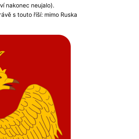
í nakonec neujalo).
ávě s touto říší: mimo Ruska