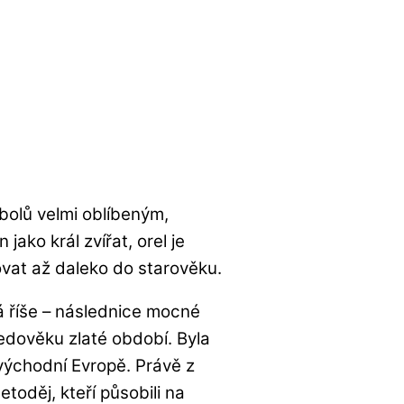
mbolů velmi oblíbeným,
jako král zvířat, orel je
ovat až daleko do starověku.
á říše – následnice mocné
ředověku zlaté období. Byla
východní Evropě. Právě z
oděj, kteří působili na