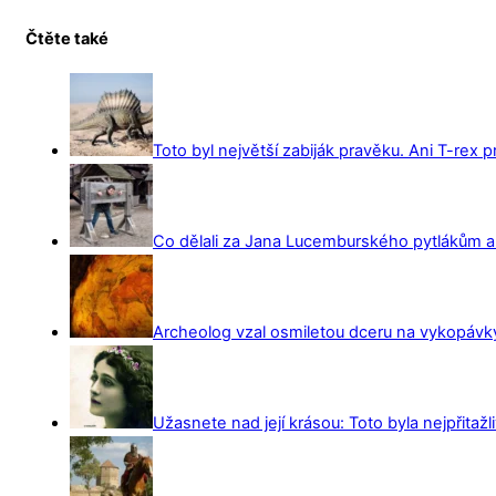
Čtěte také
Toto byl největší zabiják pravěku. Ani T-rex 
Co dělali za Jana Lucemburského pytlákům a z
Archeolog vzal osmiletou dceru na vykopávky 
Užasnete nad její krásou: Toto byla nejpřitažl