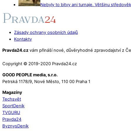
Nebyly to bitvy ani turnaje. Většinu středověk
Zásady ochrany osobních údajů
Kontakty
Pravda24.cz
vám přináší nové, důvěryhodné zpravodajství z Čes
Copyright © 2019-2020 Pravda24.cz
GOOD PEOPLE media, s.r.o.
Petrská 1178/9, Nové Město, 110 00 Praha 1
Magazíny
Techsvět
SportDeník
TVGURU
Pravda24
ByznysDeník