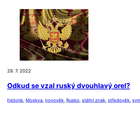
29. 7. 2022
Odkud se vzal ruský dvouhlavý orel?
historie
,
Moskva
,
novověk
,
Rusko
,
státní znak
,
středověk
,
sym