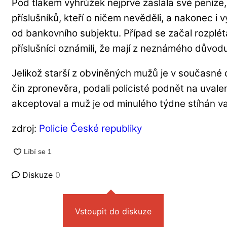
Pod tlakem vyhrůžek nejprve zaslala své peníze,
příslušníků, kteří o ničem nevěděli, a nakonec i
od bankovního subjektu. Případ se začal rozplét
příslušníci oznámili, že mají z neznámého důvod
Jelikož starší z obviněných mužů je v současné
čin zpronevěra, podali policisté podnět na uval
akceptoval a muž je od minulého týdne stíhán v
zdroj:
Policie České republiky
Diskuze
0
Vstoupit do diskuze