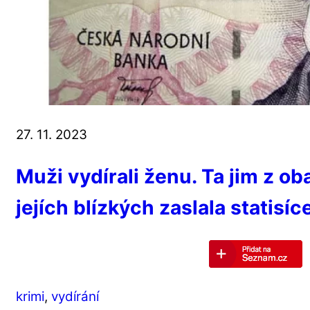
27. 11. 2023
Muži vydírali ženu. Ta jim z ob
jejích blízkých zaslala statisí
krimi
,
vydírání