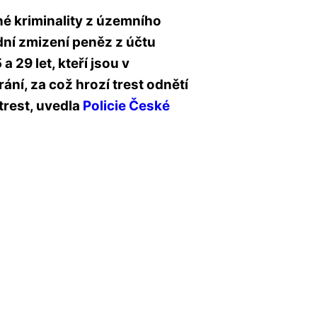
né kriminality z územního
ní zmizení peněz z účtu
a 29 let, kteří jsou v
ní, za což hrozí trest odnětí
trest, uvedla
Policie České