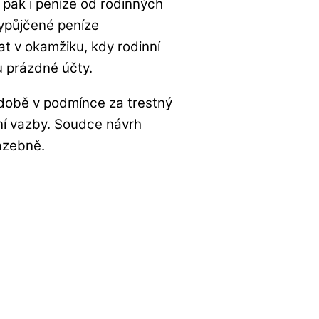
 pak i peníze od rodinných
 vypůjčené peníze
at v okamžiku, kdy rodinní
u prázdné účty.
 době v podmínce za trestný
ení vazby. Soudce návrh
azebně.