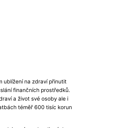
blížení na zdraví přinutit
aslání finančních prostředků.
raví a život své osoby ale i
platbách téměř 600 tisíc korun