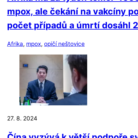
mpox, ale čekání na vakcíny p
počet případů a úmrtí dosáhl 
Afrika
,
mpox
,
opičí neštovice
27. 8. 2024
Čína vyzývá k větší podpoře s