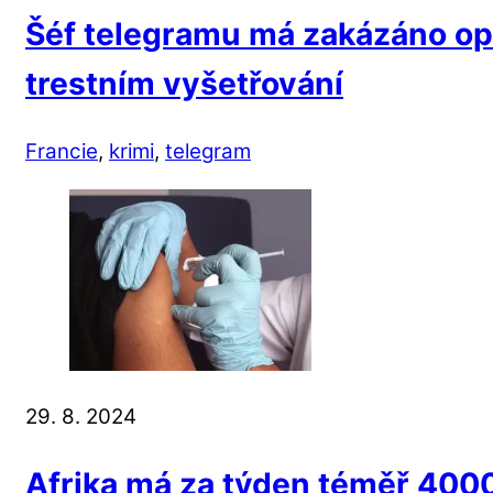
Šéf telegramu má zakázáno opu
trestním vyšetřování
Francie
,
krimi
,
telegram
29. 8. 2024
Afrika má za týden téměř 400