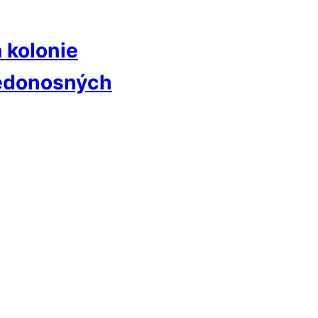
 kolonie
medonosných