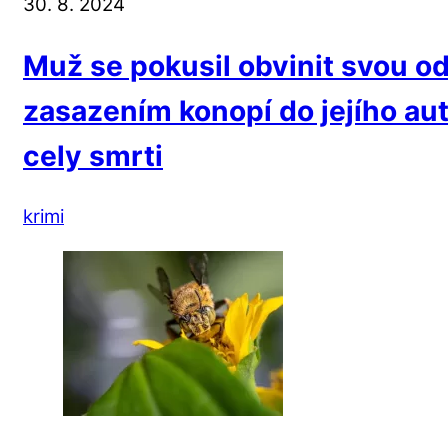
30. 8. 2024
Muž se pokusil obvinit svou 
zasazením konopí do jejího auta
cely smrti
krimi