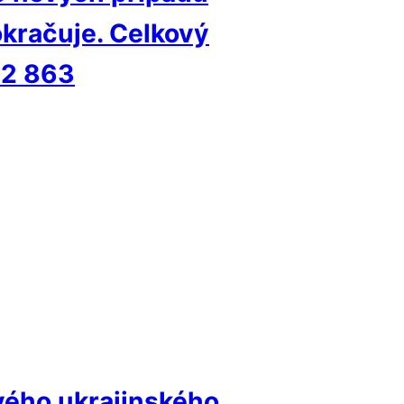
okračuje. Celkový
22 863
vého ukrajinského