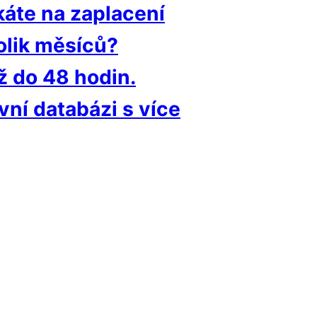
káte na zaplacení
olik měsíců?
už do 48 hodin.
vní databázi s více