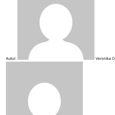
Autor:
Veronika O