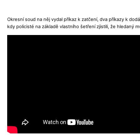
Okresní soud na něj vydal příkaz k zatčení, dva příkazy k dod
kdy policisté na základě vlastního šetření zjistili, že hledan