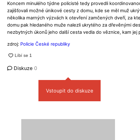
Koncem minulého týdne policisté tedy provedli koordinovanou pá
zajišťovali možné únikové cesty z domu, kde se měl muž ukrýv
několika marných výzvách k otevření zamčených dveří, za který
domu pak hledaného muže nalezli ukrytého za dřevěnými desk
nezbytných úkonů jeho další cesta vedla do věznice, kam jej p
zdroj:
Policie České republiky
Diskuze
0
Vstoupit do diskuze