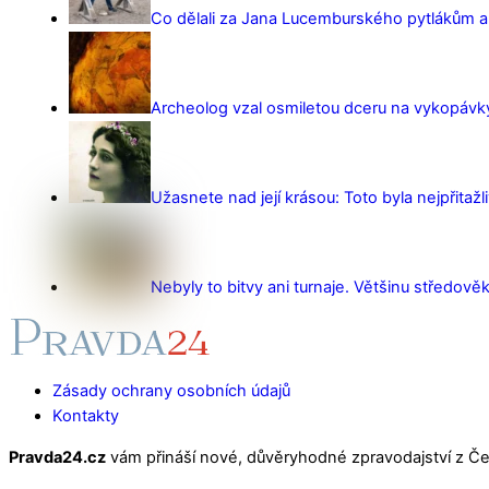
Co dělali za Jana Lucemburského pytlákům a z
Archeolog vzal osmiletou dceru na vykopávky 
Užasnete nad její krásou: Toto byla nejpřitažl
Nebyly to bitvy ani turnaje. Většinu středověk
Zásady ochrany osobních údajů
Kontakty
Pravda24.cz
vám přináší nové, důvěryhodné zpravodajství z Čes