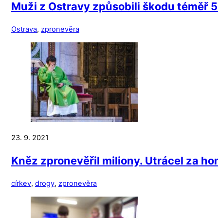
Muži z Ostravy způsobili škodu téměř 5
Ostrava
,
zpronevěra
23. 9. 2021
Kněz zpronevěřil miliony. Utrácel za ho
církev
,
drogy
,
zpronevěra