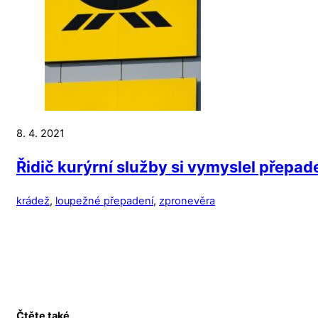
8. 4. 2021
Řidič kurýrní služby si vymyslel přepad
krádež
,
loupežné přepadení
,
zpronevěra
Čtěte také