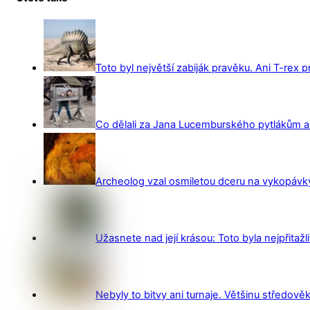
Toto byl největší zabiják pravěku. Ani T-rex 
Co dělali za Jana Lucemburského pytlákům a z
Archeolog vzal osmiletou dceru na vykopávky 
Užasnete nad její krásou: Toto byla nejpřitažl
Nebyly to bitvy ani turnaje. Většinu středověk