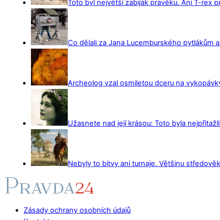
Toto byl největší zabiják pravěku. Ani T-rex 
Co dělali za Jana Lucemburského pytlákům a z
Archeolog vzal osmiletou dceru na vykopávky 
Užasnete nad její krásou: Toto byla nejpřitažl
Nebyly to bitvy ani turnaje. Většinu středověk
Zásady ochrany osobních údajů