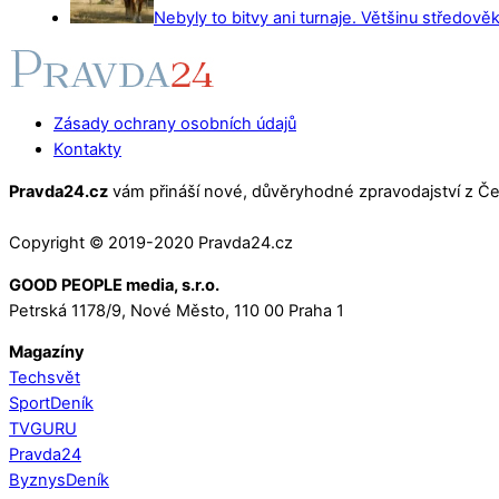
Nebyly to bitvy ani turnaje. Většinu středověk
Zásady ochrany osobních údajů
Kontakty
Pravda24.cz
vám přináší nové, důvěryhodné zpravodajství z Čes
Copyright © 2019-2020 Pravda24.cz
GOOD PEOPLE media, s.r.o.
Petrská 1178/9, Nové Město, 110 00 Praha 1
Magazíny
Techsvět
SportDeník
TVGURU
Pravda24
ByznysDeník