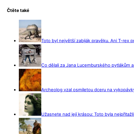
Čtěte také
Toto byl největší zabiják pravěku. Ani T-rex 
Co dělali za Jana Lucemburského pytlákům a z
Archeolog vzal osmiletou dceru na vykopávky 
Užasnete nad její krásou: Toto byla nejpřitažl