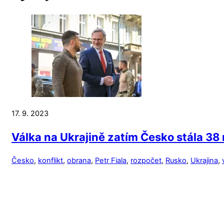
17. 9. 2023
Válka na Ukrajině zatím Česko stála 38 m
Česko
,
konflikt
,
obrana
,
Petr Fiala
,
rozpočet
,
Rusko
,
Ukrajina
,