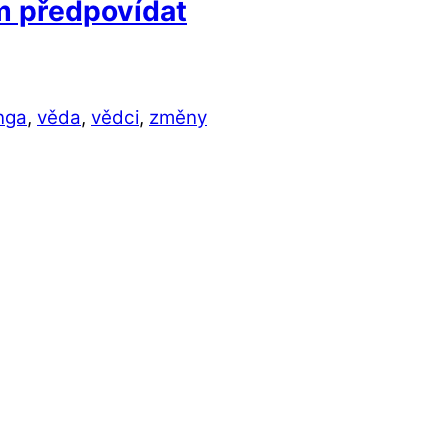
 předpovídat
nga
,
věda
,
vědci
,
změny