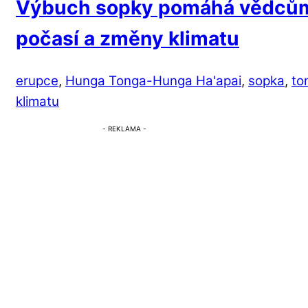
Výbuch sopky pomáhá vědcům
počasí a změny klimatu
erupce
,
Hunga Tonga-Hunga Ha'apai
,
sopka
,
to
klimatu