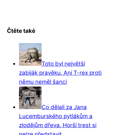
Čtěte také
Toto byl největší
zabiják pravěku. Ani T-rex proti
němu neměl šanci
Co dělali za Jana
Lucemburského pytlákům a
zlodějům dřeva. Horší trest si
nelze představit