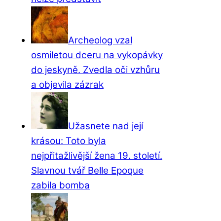
Archeolog vzal
osmiletou dceru na vykopávky
do jeskyně. Zvedla oči vzhůru
a objevila zázrak
Užasnete nad její
krásou: Toto byla
nejpřitažlivější žena 19. století.
Slavnou tvář Belle Epoque
zabila bomba