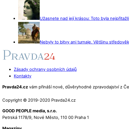
Užasnete nad její krásou: Toto byla nejpřitažl
Nebyly to bitvy ani turnaje. Většinu středověk
Zásady ochrany osobních údajů
Kontakty
Pravda24.cz
vám přináší nové, důvěryhodné zpravodajství z Čes
Copyright © 2019-2020 Pravda24.cz
GOOD PEOPLE media, s.r.o.
Petrská 1178/9, Nové Město, 110 00 Praha 1
Magazíny