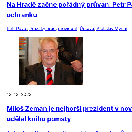
Na Hradě začne pořádný průvan. Petr P
ochranku
Petr Pavel
,
Pražský hrad
,
prezident
,
Ústava
,
Vratislav Mynář
12. 12. 2022
Miloš Zeman je nejhorší prezident v nov
udělal knihu pomsty