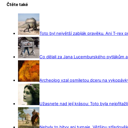
Čtěte také
Toto byl největší zabiják pravěku. Ani T-rex 
Co dělali za Jana Lucemburského pytlákům a z
Archeolog vzal osmiletou dceru na vykopávky 
Užasnete nad její krásou: Toto byla nejpřitažl
Nebyly to bitvy ani turnaje. Většinu středověk