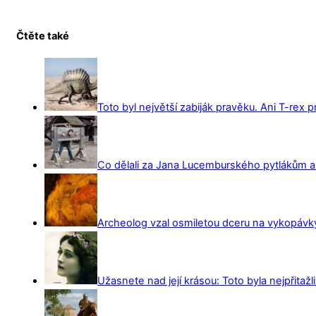
Čtěte také
Toto byl největší zabiják pravěku. Ani T-rex 
Co dělali za Jana Lucemburského pytlákům a z
Archeolog vzal osmiletou dceru na vykopávky 
Užasnete nad její krásou: Toto byla nejpřitažl