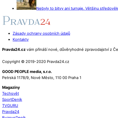
Nebyly to bitvy ani turnaje. Většinu středověk
Zásady ochrany osobních údajů
Kontakty
Pravda24.cz
vám přináší nové, důvěryhodné zpravodajství z Čes
Copyright © 2019-2020 Pravda24.cz
GOOD PEOPLE media, s.r.o.
Petrská 1178/9, Nové Město, 110 00 Praha 1
Magazíny
Techsvět
SportDeník
TVGURU
Pravda24
ByznysDeník