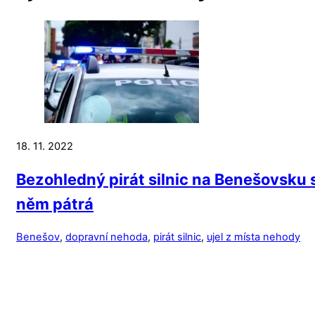
18. 11. 2022
Bezohledný pirát silnic na Benešovsku sr
něm pátrá
Benešov
,
dopravní nehoda
,
pirát silnic
,
ujel z místa nehody