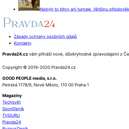
Nebyly to bitvy ani turnaje. Většinu středověk
Zásady ochrany osobních údajů
Kontakty
Pravda24.cz
vám přináší nové, důvěryhodné zpravodajství z Čes
Copyright © 2019-2020 Pravda24.cz
GOOD PEOPLE media, s.r.o.
Petrská 1178/9, Nové Město, 110 00 Praha 1
Magazíny
Techsvět
SportDeník
TVGURU
Pravda24
ByznysDeník