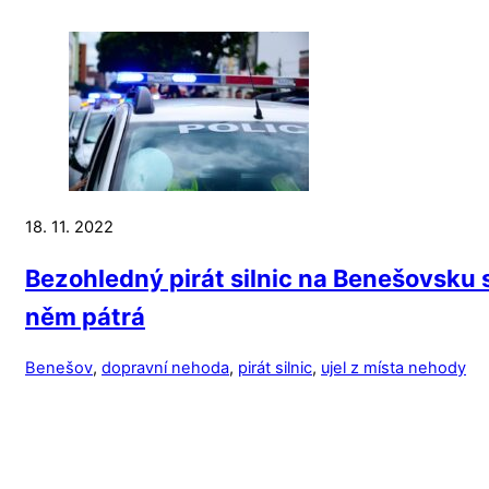
18. 11. 2022
Bezohledný pirát silnic na Benešovsku sr
něm pátrá
Benešov
,
dopravní nehoda
,
pirát silnic
,
ujel z místa nehody