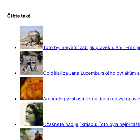
Čtěte také
Toto byl největší zabiják pravěku. Ani T-rex 
Co dělali za Jana Lucemburského pytlákům a z
Archeolog vzal osmiletou dceru na vykopávky 
Užasnete nad její krásou: Toto byla nejpřitažl