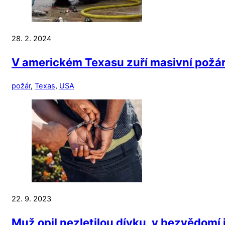
28. 2. 2024
V americkém Texasu zuří masivní požár. 
požár
,
Texas
,
USA
22. 9. 2023
Muž opil nezletilou dívku, v bezvědomí j