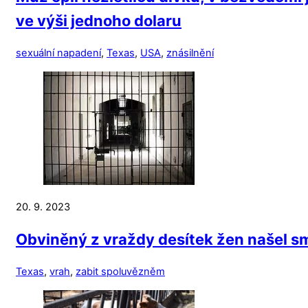
ve výši jednoho dolaru
sexuální napadení
,
Texas
,
USA
,
znásilnění
20. 9. 2023
Obviněný z vraždy desítek žen našel s
Texas
,
vrah
,
zabit spoluvězněm