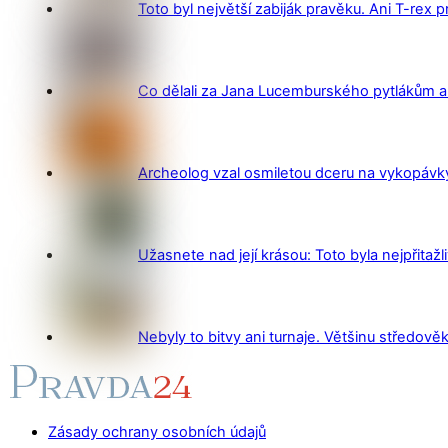
Toto byl největší zabiják pravěku. Ani T-rex 
Co dělali za Jana Lucemburského pytlákům a z
Archeolog vzal osmiletou dceru na vykopávky 
Užasnete nad její krásou: Toto byla nejpřitažl
Nebyly to bitvy ani turnaje. Většinu středověk
Zásady ochrany osobních údajů