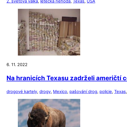
2. světová válka
,
letecká nehoda
,
Texas
,
USA
6. 11. 2022
Na hranicích Texasu zadrželi američtí ce
drogové kartely
,
drogy
,
Mexico
,
pašování drog
,
policie
,
Texas