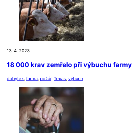
13. 4. 2023
18 000 krav zemřelo při výbuchu farmy
dobytek
,
farma
,
požár
,
Texas
,
výbuch