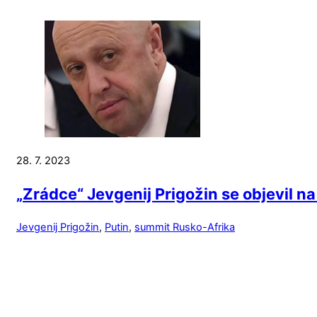
28. 7. 2023
„Zrádce“ Jevgenij Prigožin se objevil 
Jevgenij Prigožin
,
Putin
,
summit Rusko-Afrika