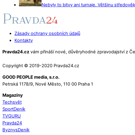
Nebyly to bitvy ani turnaje. Většinu středověk
Zásady ochrany osobních údajů
Kontakty
Pravda24.cz
vám přináší nové, důvěryhodné zpravodajství z Čes
Copyright © 2019-2020 Pravda24.cz
GOOD PEOPLE media, s.r.o.
Petrská 1178/9, Nové Město, 110 00 Praha 1
Magazíny
Techsvět
SportDeník
TVGURU
Pravda24
ByznysDeník