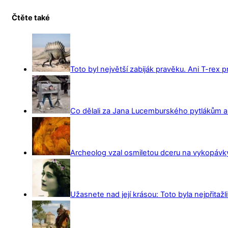
Čtěte také
Toto byl největší zabiják pravěku. Ani T-rex 
Co dělali za Jana Lucemburského pytlákům a z
Archeolog vzal osmiletou dceru na vykopávky 
Užasnete nad její krásou: Toto byla nejpřitažl