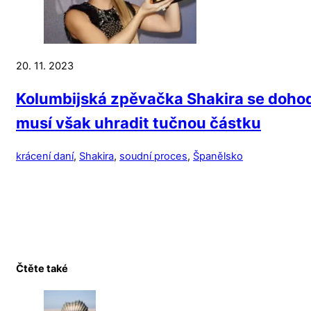
20. 11. 2023
Kolumbijská zpěvačka Shakira se dohod
musí však uhradit tučnou částku
krácení daní
,
Shakira
,
soudní proces
,
Španělsko
Čtěte také