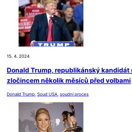
15. 4. 2024
Donald Trump, republikánský kandidát 
zločincem několik měsíců před volbami
Donald Trump
,
Soud USA
,
soudní proces