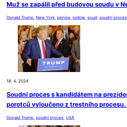
Muž se zapálil před budovou soudu v N
Donald Trump
,
New York
,
peníze
,
policie
,
soud
,
soudní proces
18. 4. 2024
Soudní proces s kandidátem na prezid
porotců vyloučeno z trestního procesu
Donald Trump
,
soudní proces
,
USA