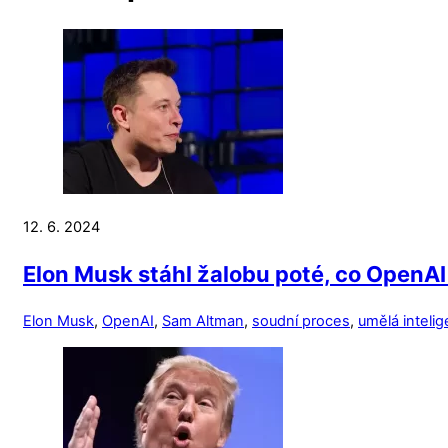
12. 6. 2024
Elon Musk stáhl žalobu poté, co OpenAI 
Elon Musk
,
OpenAI
,
Sam Altman
,
soudní proces
,
umělá inteli