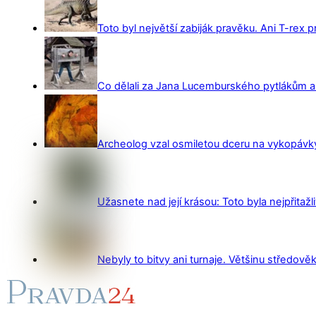
Toto byl největší zabiják pravěku. Ani T-rex 
Co dělali za Jana Lucemburského pytlákům a z
Archeolog vzal osmiletou dceru na vykopávky 
Užasnete nad její krásou: Toto byla nejpřitažl
Nebyly to bitvy ani turnaje. Většinu středověk