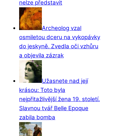
nelze představit
Archeolog vzal
osmiletou dceru na vykopávky
do jeskyně. Zvedla oči vzhůru
a objevila zázrak
Užasnete nad její
krásou: Toto byla
nejpřitažlivější žena 19. století.
Slavnou tvář Belle Epoque
zabila bomba