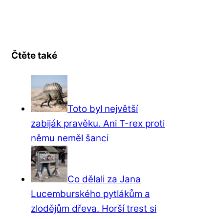
Čtěte také
Toto byl největší
zabiják pravěku. Ani T-rex proti
němu neměl šanci
Co dělali za Jana
Lucemburského pytlákům a
zlodějům dřeva. Horší trest si