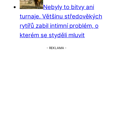
Nebyly to bitvy ani
turnaje. Většinu středověkých
rytířů zabil intimní problém, o
kterém se styděli mluvit