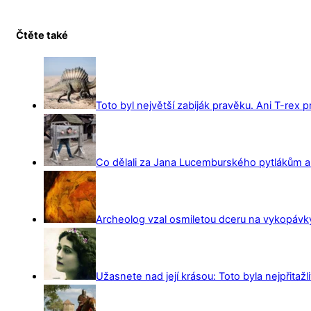
Čtěte také
Toto byl největší zabiják pravěku. Ani T-rex 
Co dělali za Jana Lucemburského pytlákům a z
Archeolog vzal osmiletou dceru na vykopávky 
Užasnete nad její krásou: Toto byla nejpřitažl