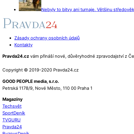
Nebyly to bitvy ani turnaje. Většinu středověk
Zásady ochrany osobních údajů
Kontakty
Pravda24.cz
vám přináší nové, důvěryhodné zpravodajství z Čes
Copyright © 2019-2020 Pravda24.cz
GOOD PEOPLE media, s.r.o.
Petrská 1178/9, Nové Město, 110 00 Praha 1
Magazíny
Techsvět
SportDeník
TVGURU
Pravda24
ByznysDeník