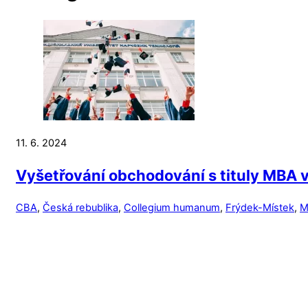
11. 6. 2024
Vyšetřování obchodování s tituly MBA v
CBA
,
Česká rebublika
,
Collegium humanum
,
Frýdek-Místek
,
M