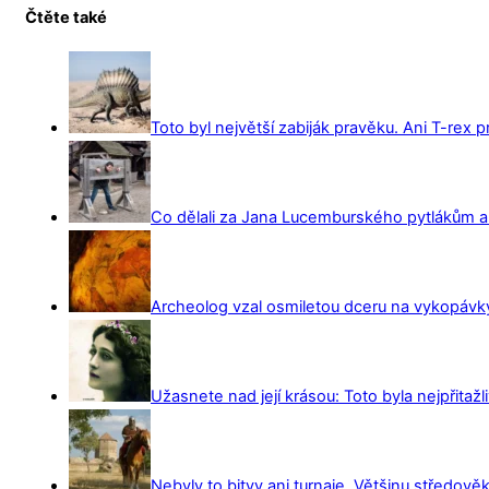
Čtěte také
Toto byl největší zabiják pravěku. Ani T-rex 
Co dělali za Jana Lucemburského pytlákům a z
Archeolog vzal osmiletou dceru na vykopávky 
Užasnete nad její krásou: Toto byla nejpřitažl
Nebyly to bitvy ani turnaje. Většinu středověk