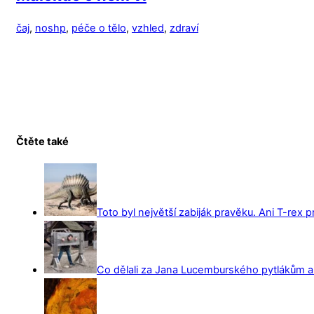
čaj
,
noshp
,
péče o tělo
,
vzhled
,
zdraví
Čtěte také
Toto byl největší zabiják pravěku. Ani T-rex 
Co dělali za Jana Lucemburského pytlákům a z