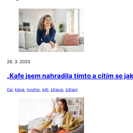
26. 3. 2025
„Kafe jsem nahradila tímto a cítím se j
čaj
,
káva
,
noshp
,
pití
,
strava
,
zdraví