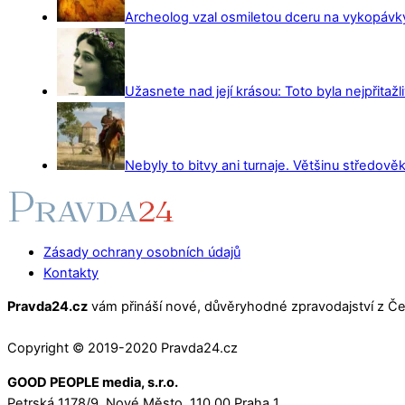
Archeolog vzal osmiletou dceru na vykopávky 
Užasnete nad její krásou: Toto byla nejpřitažl
Nebyly to bitvy ani turnaje. Většinu středověk
Zásady ochrany osobních údajů
Kontakty
Pravda24.cz
vám přináší nové, důvěryhodné zpravodajství z Čes
Copyright © 2019-2020 Pravda24.cz
GOOD PEOPLE media, s.r.o.
Petrská 1178/9, Nové Město, 110 00 Praha 1