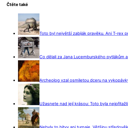
Čtěte také
Toto byl největší zabiják pravěku. Ani T-rex 
Co dělali za Jana Lucemburského pytlákům a z
Archeolog vzal osmiletou dceru na vykopávky 
Užasnete nad její krásou: Toto byla nejpřitažl
Nebyly to bitvy ani turnaje. Většinu středověk