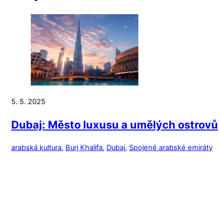
5. 5. 2025
Dubaj: Město luxusu a umělých ostrovů
arabská kultura
,
Burj Khalifa
,
Dubaj
,
Spojené arabské emiráty