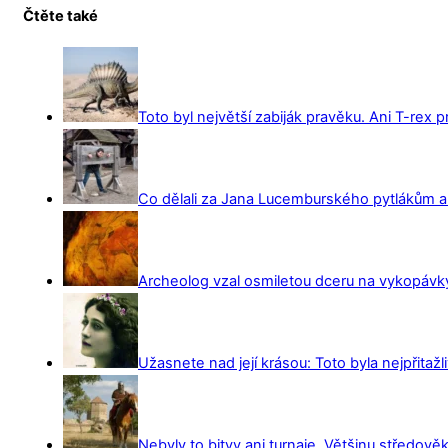
Čtěte také
Toto byl největší zabiják pravěku. Ani T-rex 
Co dělali za Jana Lucemburského pytlákům a z
Archeolog vzal osmiletou dceru na vykopávky 
Užasnete nad její krásou: Toto byla nejpřitažl
Nebyly to bitvy ani turnaje. Většinu středověk