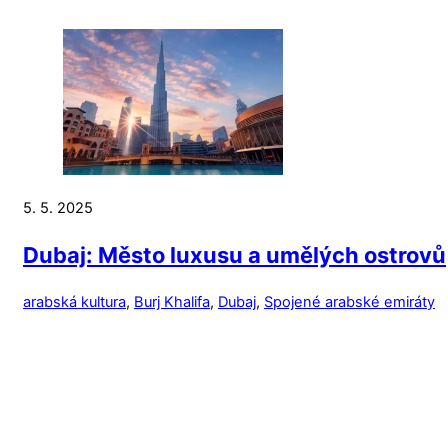
5. 5. 2025
Dubaj: Město luxusu a umělých ostrovů
arabská kultura
,
Burj Khalifa
,
Dubaj
,
Spojené arabské emiráty