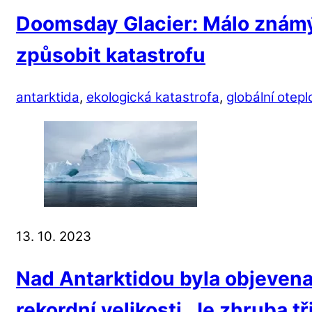
Doomsday Glacier: Málo znám
způsobit katastrofu
antarktida
,
ekologická katastrofa
,
globální otepl
13. 10. 2023
Nad Antarktidou byla objevena
rekordní velikosti. Je zhruba tř