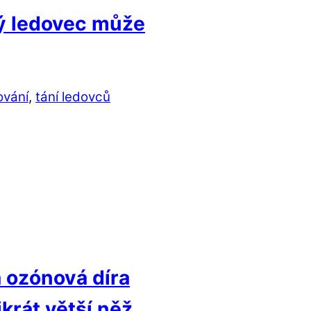
ý ledovec může
ování
,
tání ledovců
 ozónová díra
ikrát větší něž