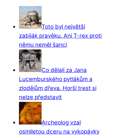
Toto byl největší
zabiják pravěku. Ani T-rex proti
němu neměl šanci
Co dělali za Jana
Lucemburského pytlákům a
zlodějům dřeva. Horší trest si
nelze představit
Archeolog vzal
osmiletou dceru na vykopávky