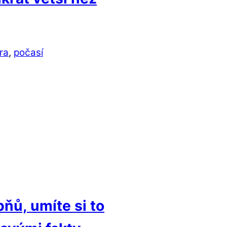
ra
,
počasí
ňů, umíte si to