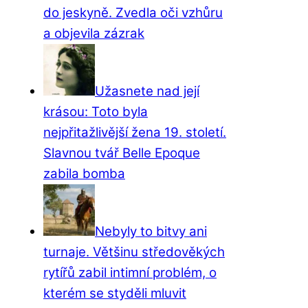
do jeskyně. Zvedla oči vzhůru
a objevila zázrak
Užasnete nad její
krásou: Toto byla
nejpřitažlivější žena 19. století.
Slavnou tvář Belle Epoque
zabila bomba
Nebyly to bitvy ani
turnaje. Většinu středověkých
rytířů zabil intimní problém, o
kterém se styděli mluvit