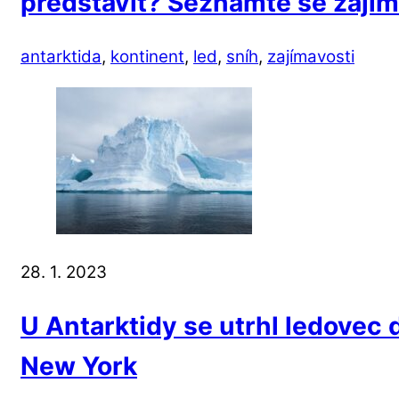
představit? Seznamte se zajím
antarktida
,
kontinent
,
led
,
sníh
,
zajímavosti
28. 1. 2023
U Antarktidy se utrhl ledovec 
New York