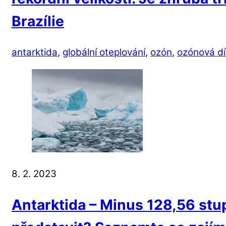
Brazílie
antarktida
,
globální oteplování
,
ozón
,
ozónová dí
8. 2. 2023
Antarktida – Minus 128,56 stup