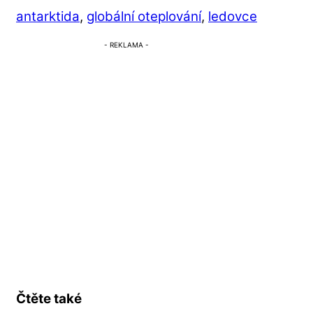
antarktida
,
globální oteplování
,
ledovce
Čtěte také