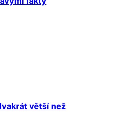
avými fakty
dvakrát větší než