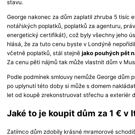
stavu.
George nakonec za dům zaplatil zhruba 5 tisíc eu
notářských poplatků, poplatků za agenturu, prá
energetický certifikát), což byly všechny jeho 
hlásá, že za tuto cenu byste v Londýně nepořídil
včetně poplatků, stál stejně
jako pouhých pět n
Za cenu pěti nájmů tak může vlastnit dům v Mussom
Podle podmínek smlouvy nemůže George dům prod
po uplynutí této doby si může s domem nakládat,
let od koupě zrekonstruovat střechu a exteriér 
Jaké to je koupit dům za 1 € v It
Zatímco dům zdobily krásné mramorové schodiště