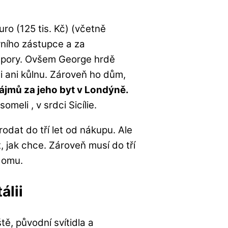
ro (125 tis. Kč) (včetně
vního zástupce a za
úspory. Ovšem George hrdě
i ani kůlnu. Zároveň ho dům,
ájmů za jeho byt v Londýně.
eli , v srdci Sicílie.
at do tří let od nákupu. Ale
 jak chce. Zároveň musí do tří
domu.
álii
, původní svítidla a