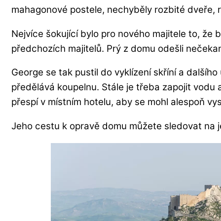
mahagonové postele, nechyběly rozbité dveře, ro
Nejvíce šokující bylo pro nového majitele to, že
předchozích majitelů. Prý z domu odešli nečeka
George se tak pustil do vyklízení skříní a dalšího
předělává koupelnu. Stále je třeba zapojit vodu 
přespí v místním hotelu, aby se mohl alespoň vy
Jeho cestu k opravě domu můžete sledovat na 