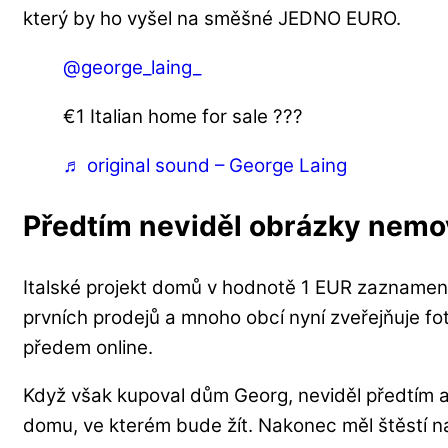
který by ho vyšel na směšné JEDNO EURO.
@george_laing_
€1 Italian home for sale ???️
♬ original sound – George Laing
Předtím neviděl obrázky nemov
Italské projekt domů v hodnotě 1 EUR zaznamen
prvních prodejů a mnoho obcí nyní zveřejňuje fo
předem online.
Když však kupoval dům Georg, neviděl předtím an
domu, ve kterém bude žít. Nakonec měl štěstí n