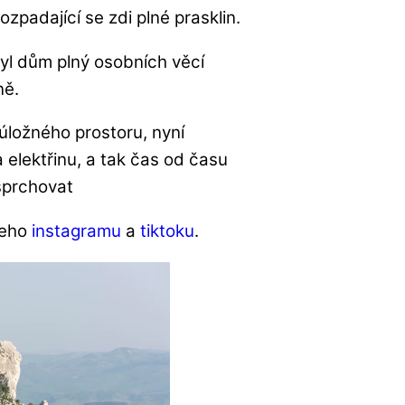
zpadající se zdi plné prasklin.
 byl dům plný osobních věcí
ně.
 úložného prostoru, nyní
a elektřinu, a tak čas od času
sprchovat
jeho
instagramu
a
tiktoku
.