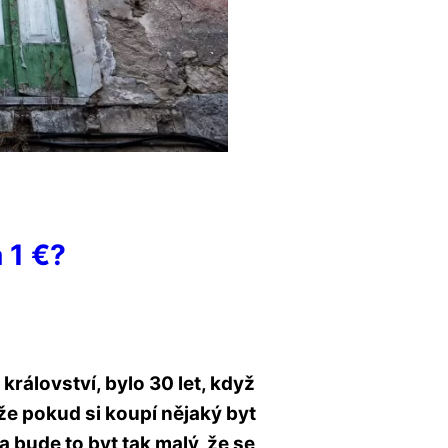
a 1 €?
království, bylo 30 let, když
, že pokud si koupí nějaký byt
a bude to byt tak malý, že se