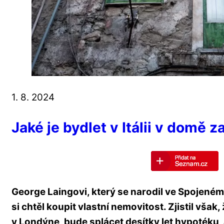
1. 8. 2024
Jaké je bydlet v Itálii v domě z
George Laingovi, který se narodil ve Spojeném 
si chtěl koupit vlastní nemovitost. Zjistil však
v Londýne, bude splácet desítky let hypotéku, 