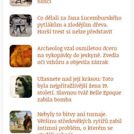
šanci
Co dělali za Jana Lucemburského
pytlákům a zlodějům dřeva.
Horší trest si nelze představit
Archeolog vzal osmiletou dceru
na vykopávky do jeskyně. Zvedla
oči vzhůru a objevila zázrak
Užasnete nad její krásou: Toto
byla nejpřitažlivější žena 19.
století. Slavnou tvář Belle Epoque
zabila bomba
Nebyly to bitvy ani turnaje.
Většinu středověkých rytířů zabil
intimní problém, o kterém se