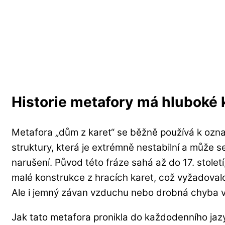
Historie metafory má hluboké 
Metafora „dům z karet“ se běžně používá k ozn
struktury, která je extrémně nestabilní a může s
narušení. Původ této fráze sahá až do 17. století,
malé konstrukce z hracích karet, což vyžadovalo 
Ale i jemný závan vzduchu nebo drobná chyba vš
Jak tato metafora pronikla do každodenního ja