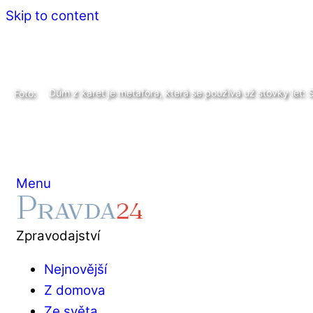
Skip to content
Dům z karet je metafora, která se používá už stovky let: 
Foto:
Menu
Zpravodajství
Nejnovější
Z domova
Ze světa