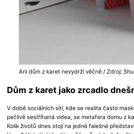
Ani dům z karet nevydrží věčně / Zdroj: Shu
Dům z karet jako zrcadlo dneš
V době sociálních sítí, kde se realita často mas
pečlivě sestříhaná videa, se metafora domu z kar
Kolik životů dnes stojí na jedné falešné předsta