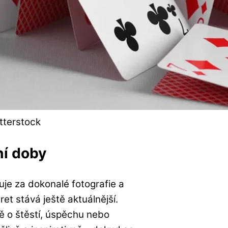
tterstock
ní doby
kuje za dokonalé fotografie a
et stává ještě aktuálnější.
vě o štěstí, úspěchu nebo