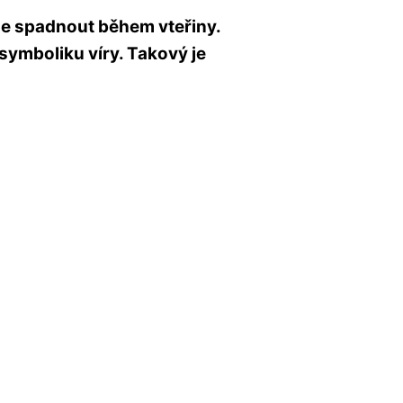
že spadnout během vteřiny.
symboliku víry. Takový je