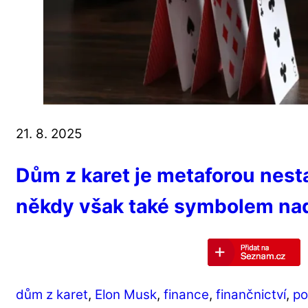
21. 8. 2025
Dům z karet je metaforou nestab
někdy však také symbolem na
dům z karet
,
Elon Musk
,
finance
,
finančnictví
,
po