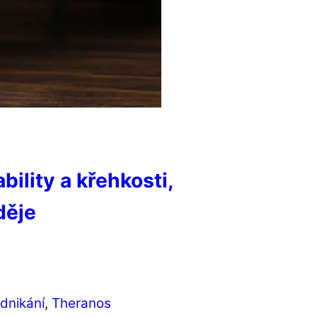
ility a křehkosti,
děje
dnikání
,
Theranos