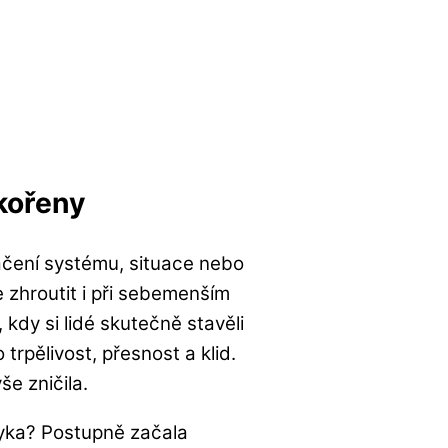
kořeny
ačení systému, situace nebo
e zhroutit i při sebemenším
 kdy si lidé skutečně stavěli
trpělivost, přesnost a klid.
e zničila.
zyka? Postupně začala