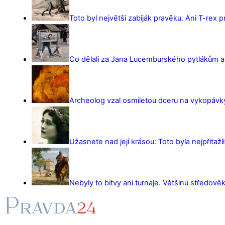
Toto byl největší zabiják pravěku. Ani T-rex 
Co dělali za Jana Lucemburského pytlákům a z
Archeolog vzal osmiletou dceru na vykopávky 
Užasnete nad její krásou: Toto byla nejpřitažl
Nebyly to bitvy ani turnaje. Většinu středověk