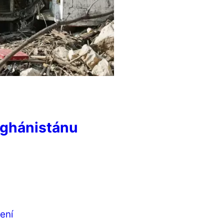
fghánistánu
ení