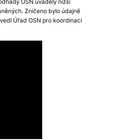
 odhady OSN uváděly nižší
raněných. Zničeno bylo údajně
vedl Úřad OSN pro koordinaci