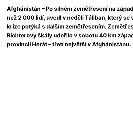
Afghánistán – Po silném zemětřesení na zápa
než 2 000 lidí, uvedl v neděli Táliban, který 
krize potýká s dalším zemětřesením. Zemětřese
Richterovy škály udeřilo v sobotu 40 km zápa
provincii Herát – třetí největší v Afghánistánu.