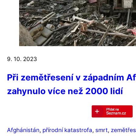
9. 10. 2023
Při zemětřesení v západním A
zahynulo více než 2000 lidí
Afghánistán
,
přírodní katastrofa
,
smrt
,
zemětřes