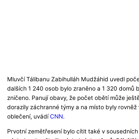
Mluvčí Tálibanu Zabihulláh Mudžáhid uvedl poč
dalších 1 240 osob bylo zraněno a 1 320 domů 
zničeno. Panují obavy, že počet obětí může ještě
dorazily záchranné týmy a na místo byly rovněž v
oblečení, uvádí
CNN
.
Prvotní zemětřesení bylo cítit také v sousedních