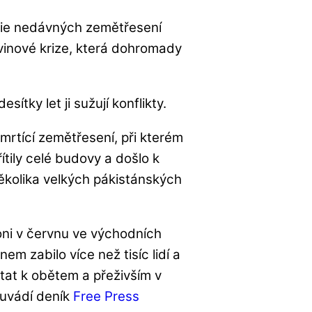
rie nedávných zemětřesení
vinové krize, která dohromady
ítky let ji sužují konflikty.
rtící zemětřesení, při kterém
ítily celé budovy a došlo k
několika velkých pákistánských
loni v červnu ve východních
em zabilo více než tisíc lidí a
stat k obětem a přeživším v
 uvádí deník
Free Press