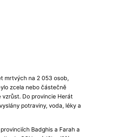
et mrtvých na 2 053 osob,
bylo zcela nebo částečně
 vzrůst. Do provincie Herát
yslány potraviny, voda, léky a
 provinciích Badghis a Farah a