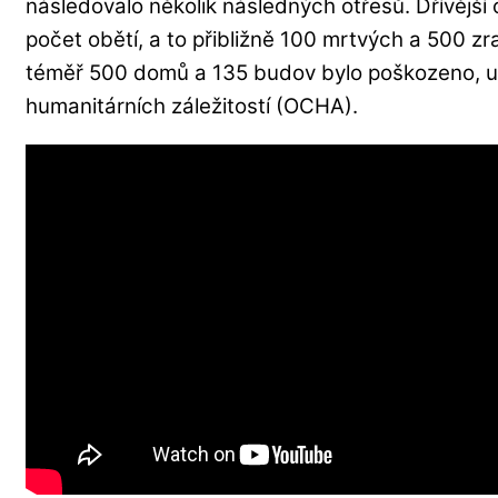
následovalo několik následných otřesů. Dřívější
počet obětí, a to přibližně 100 mrtvých a 500 z
téměř 500 domů a 135 budov bylo poškozeno, u
humanitárních záležitostí (OCHA).