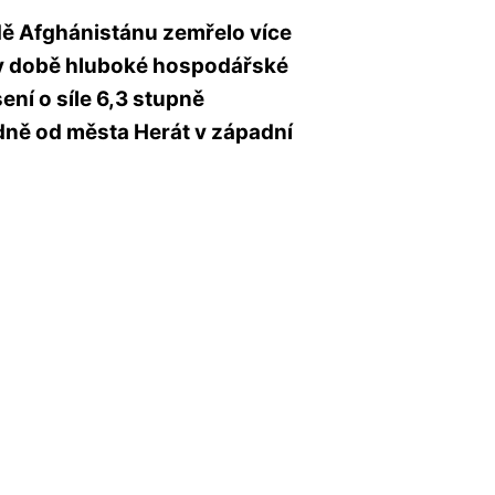
dě Afghánistánu zemřelo více
se v době hluboké hospodářské
ní o síle 6,3 stupně
dně od města Herát v západní