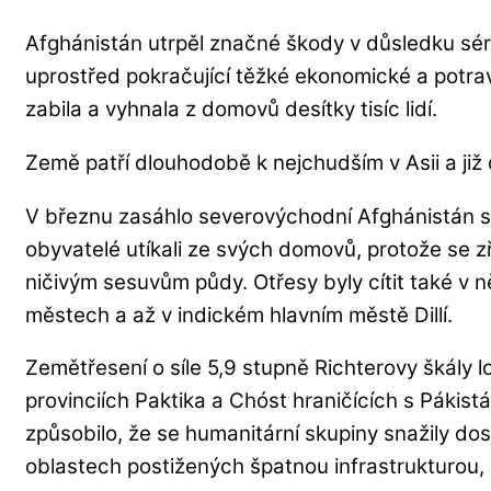
Afghánistán utrpěl značné škody v důsledku sé
uprostřed pokračující těžké ekonomické a potra
zabila a vyhnala z domovů desítky tisíc lidí.
Země patří dlouhodobě k nejchudším v Asii a již des
V březnu zasáhlo severovýchodní Afghánistán sm
obyvatelé utíkali ze svých domovů, protože se zř
ničivým sesuvům půdy. Otřesy byly cítit také v 
městech a až v indickém hlavním městě Dillí.
Zemětřesení o síle 5,9 stupně Richterovy škály 
provinciích Paktika a Chóst hraničících s Pákistán
způsobilo, že se humanitární skupiny snažily do
oblastech postižených špatnou infrastrukturou,