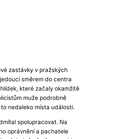
jové zastávky v pražských
e jedoucí směrem do centra
 hlídek, které začaly okamžitě
policistům muže podrobně
 to nedaleko místa události.
 odmítal spolupracovat. Na
ého oprávnění a pachatele