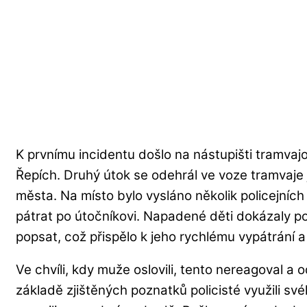
K prvnímu incidentu došlo na nástupišti tramva
Řepích. Druhý útok se odehrál ve voze tramvaj
města. Na místo bylo vysláno několik policejních
pátrat po útočníkovi. Napadené děti dokázaly 
popsat, což přispělo k jeho rychlému vypátrání a
Ve chvíli, kdy muže oslovili, tento nereagoval a
základě zjištěných poznatků policisté využili sv