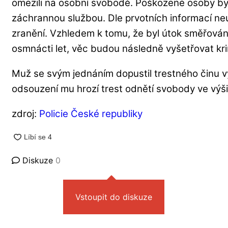
omezili na osobní svobodě. Poškozené osoby by
záchrannou službou. Dle prvotních informací ne
zranění. Vzhledem k tomu, že byl útok směřová
osmnácti let, věc budou následně vyšetřovat kri
Muž se svým jednáním dopustil trestného činu vý
odsouzení mu hrozí trest odnětí svobody ve výši
zdroj:
Policie České republiky
Diskuze
0
Vstoupit do diskuze