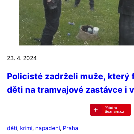
23. 4. 2024
Policisté zadrželi muže, který
děti na tramvajové zastávce i v
děti
,
krimi
,
napadení
,
Praha