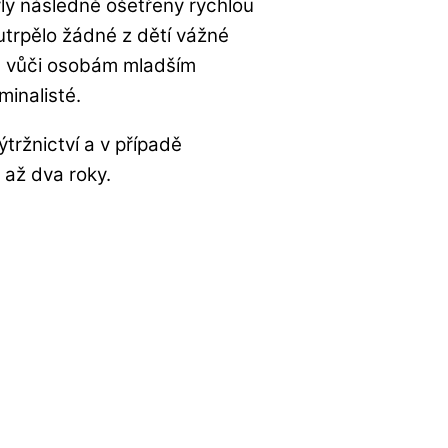
ly následně ošetřeny rychlou
utrpělo žádné z dětí vážné
n vůči osobám mladším
minalisté.
tržnictví a v případě
 až dva roky.