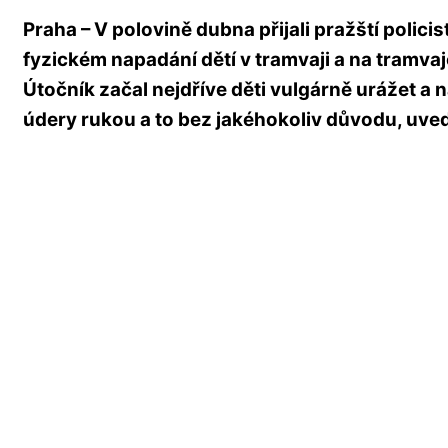
Praha – V polovině dubna přijali pražští polic
fyzickém napadání dětí v tramvaji a na tramvaj
Útočník začal nejdříve děti vulgárně urážet a 
údery rukou a to bez jakéhokoliv důvodu, uve